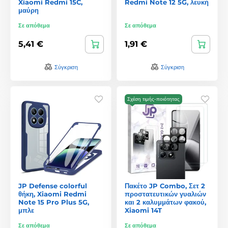
Xiaomi Redmi 15C,
Redmi Note 12 5G, λευκή
μαύρη
Σε απόθεμα
Σε απόθεμα
5,41 €
1,91 €
Σύγκριση
Σύγκριση
Σχέση τιμής-ποιότητας
JP Defense colorful
Πακέτο JP Combo, Σετ 2
θήκη, Xiaomi Redmi
προστατευτικών γυαλιών
Note 15 Pro Plus 5G,
και 2 καλυμμάτων φακού,
μπλε
Xiaomi 14T
Σε απόθεμα
Σε απόθεμα