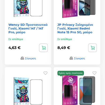
Wency 5D Προστατευτικό
JP Privacy Σκληρυμένο
Γυαλί, Xiaomi 14T / 14T
Γυαλί, Xiaomi Redmi
Pro, μαύρο
Note 15 Pro 5G, μαύρο
Σε απόθεμα
Σε απόθεμα
4,63 €
8,49 €
Σύγκριση
Σύγκριση
Σχέση τιμής-ποιότητας