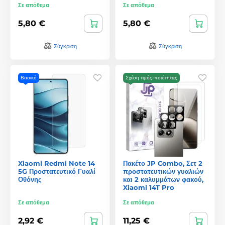
Σε απόθεμα
Σε απόθεμα
5,80 €
5,80 €
Σύγκριση
Σύγκριση
Βασική
Σχέση τιμής-ποιότητας
Xiaomi Redmi Note 14
Πακέτο JP Combo, Σετ 2
5G Προστατευτικό Γυαλί
προστατευτικών γυαλιών
Οθόνης
και 2 καλυμμάτων φακού,
Xiaomi 14T Pro
Σε απόθεμα
Σε απόθεμα
2,92 €
11,25 €