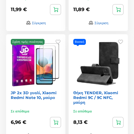
11,99 €
11,89 €
Σύγκριση
Σύγκριση
Σχέση τιμής-ποιότητας
Βασική
JP 2x 3D γυαλί, Xiaomi
Θήκη TENDER, Xiaomi
Redmi Note 10, μαύρο
Redmi 9C / 9C NFC,
μαύρη
Σε απόθεμα
Σε απόθεμα
6,96 €
8,13 €