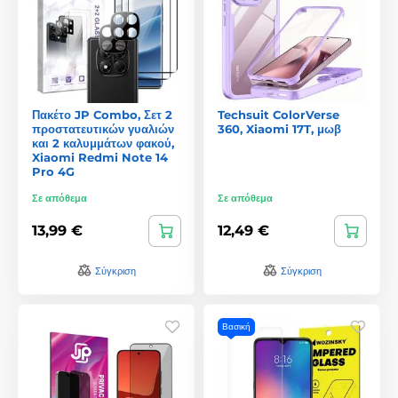
Πακέτο JP Combo, Σετ 2
Techsuit ColorVerse
προστατευτικών γυαλιών
360, Xiaomi 17T, μωβ
και 2 καλυμμάτων φακού,
Xiaomi Redmi Note 14
Pro 4G
Σε απόθεμα
Σε απόθεμα
13,99 €
12,49 €
Σύγκριση
Σύγκριση
Βασική