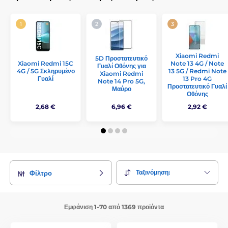
Xiaomi Redmi
5D Προστατευτικό
Xiaomi Redmi 15C
Note 13 4G / Note
Γυαλί Οθόνης για
4G / 5G Σκληρυμένο
13 5G / Redmi Note
Xiaomi Redmi
Γυαλί
13 Pro 4G
Note 14 Pro 5G,
Προστατευτικό Γυαλί
Μαύρο
Οθόνης
2,68 €
6,96 €
2,92 €
Ταξινόμηση:
Φίλτρο
Εμφάνιση 1-70 από 1369 προϊόντα