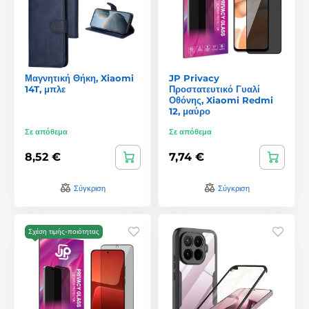
Μαγνητική Θήκη, Xiaomi
JP Privacy
14T, μπλε
Προστατευτικό Γυαλί
Οθόνης, Xiaomi Redmi
12, μαύρο
Σε απόθεμα
Σε απόθεμα
8,52 €
7,74 €
Σύγκριση
Σύγκριση
Σχέση τιμής-ποιότητας