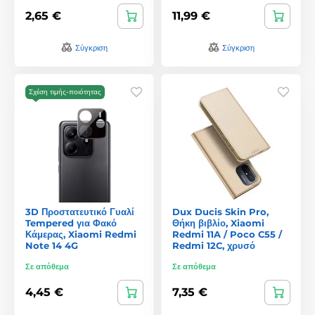
2,65 €
11,99 €
Σύγκριση
Σύγκριση
Σχέση τιμής-ποιότητας
3D Προστατευτικό Γυαλί
Dux Ducis Skin Pro,
Tempered για Φακό
Θήκη βιβλίο, Xiaomi
Κάμερας, Xiaomi Redmi
Redmi 11A / Poco C55 /
Note 14 4G
Redmi 12C, χρυσό
Σε απόθεμα
Σε απόθεμα
4,45 €
7,35 €