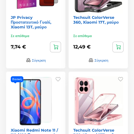
JP Privacy
Techsuit ColorVerse
Προστατευτικό Γυαλί,
360, Xiaomi 17T, μαύρο
Xiaomi 13T, μαύρο
Σε απόθεμα
Σε απόθεμα
7,74 €
12,49 €
Σύγκριση
Σύγκριση
Βασική
Xiaomi Redmi Note 11 /
Techsuit ColorVerse