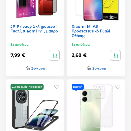
JP Privacy Σκληρυμένο
Xiaomi Mi A3
Γυαλί, Xiaomi 17T, μαύρο
Προστατευτικό Γυαλί
Οθόνης
Σε απόθεμα
Σε απόθεμα
7,99 €
2,68 €
Σύγκριση
Σύγκριση
Σχέση τιμής-ποιότητας
Βασική