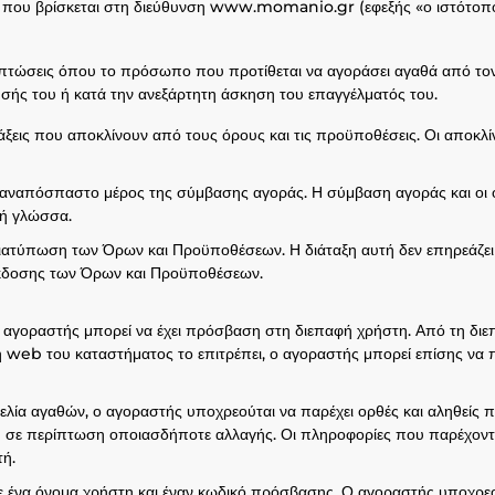
ο που βρίσκεται στη διεύθυνση www.momanio.gr (εφεξής «ο ιστότοπος
ριπτώσεις όπου το πρόσωπο που προτίθεται να αγοράσει αγαθά από τ
ησής του ή κατά την ανεξάρτητη άσκηση του επαγγέλματός του.
ις που αποκλίνουν από τους όρους και τις προϋποθέσεις. Οι αποκλί
 αναπόσπαστο μέρος της σύμβασης αγοράς. Η σύμβαση αγοράς και οι ό
κή γλώσσα.
ιατύπωση των Όρων και Προϋποθέσεων. Η διάταξη αυτή δεν επηρεάζει
 έκδοσης των Όρων και Προϋποθέσεων.
 αγοραστής μπορεί να έχει πρόσβαση στη διεπαφή χρήστη. Από τη διεπ
ή web του καταστήματος το επιτρέπει, ο αγοραστής μπορεί επίσης να 
ελία αγαθών, ο αγοραστής υποχρεούται να παρέχει ορθές και αληθείς 
 σε περίπτωση οποιασδήποτε αλλαγής. Οι πληροφορίες που παρέχοντα
ή.
 ένα όνομα χρήστη και έναν κωδικό πρόσβασης. Ο αγοραστής υποχρεού