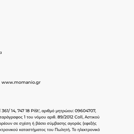
α
υνση www.momanio.gr
 361/ 14, 747 18 Píšt', αριθμό μητρώου: 09604707,
παράγραφος 1 του νόμου αριθ. 89/2012 Coll, Αστικού
ορρέουν σε σχέση ή βάσει σύμβασης αγοράς (εφεξής
τρονικού καταστήματος του Πωλητή. Το ηλεκτρονικό