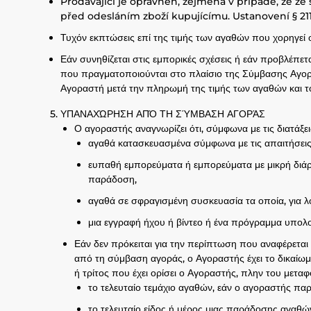
Prodávající je oprávněn, zejména v případě, že ze
před odesláním zboží kupujícímu. Ustanovení § 21
Τυχόν εκπτώσεις επί της τιμής των αγαθών που χορηγε
Εάν συνηθίζεται στις εμπορικές σχέσεις ή εάν προβλέπετα
που πραγματοποιούνται στο πλαίσιο της Σύμβασης Αγορά
Αγοραστή μετά την πληρωμή της τιμής των αγαθών και τ
ΥΠΑΝΑΧΏΡΗΣΗ ΑΠΌ ΤΗ ΣΎΜΒΑΣΗ ΑΓΟΡΆΣ
Ο αγοραστής αναγνωρίζει ότι, σύμφωνα με τις διατάξ
αγαθά κατασκευασμένα σύμφωνα με τις απαιτήσει
ευπαθή εμπορεύματα ή εμπορεύματα με μικρή διάρ
παράδοση,
αγαθά σε σφραγισμένη συσκευασία τα οποία, για λό
μια εγγραφή ήχου ή βίντεο ή ένα πρόγραμμα υπολο
Εάν δεν πρόκειται για την περίπτωση που αναφέρετα
από τη σύμβαση αγοράς, ο Αγοραστής έχει το δικαί
ή τρίτος που έχει ορίσει ο Αγοραστής, πλην του μετα
το τελευταίο τεμάχιο αγαθών, εάν ο αγοραστής παρ
το τελευταίο είδος ή μέρος μιας παράδοσης αγαθώ