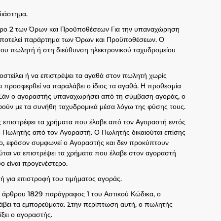
ιάστημα.
ρθρο 2 των Όρων και Προϋποθέσεων Για την υπαναχώρηση
 αποτελεί παράρτημα των Όρων και Προϋποθέσεων. Ο
του πωλητή ή στη διεύθυνση ηλεκτρονικού ταχυδρομείου
τείλει ή να επιστρέψει τα αγαθά στον πωλητή χωρίς
 προσφερθεί να παραλάβει ο ίδιος τα αγαθά. Η προθεσμία
. Εάν ο αγοραστής υπαναχωρήσει από τη σύμβαση αγοράς, ο
φούν με τα συνήθη ταχυδρομικά μέσα λόγω της φύσης τους.
πιστρέφει τα χρήματα που έλαβε από τον Αγοραστή εντός
 Πωλητής από τον Αγοραστή. Ο Πωλητής δικαιούται επίσης
ο, εφόσον συμφωνεί ο Αγοραστής και δεν προκύπτουν
αι να επιστρέψει τα χρήματα που έλαβε στον αγοραστή
ο είναι προγενέστερο.
ή για επιστροφή του τιμήματος αγοράς.
υ άρθρου 1829 παράγραφος 1 του Αστικού Κώδικα, ο
άβει τα εμπορεύματα. Στην περίπτωση αυτή, ο πωλητής
ξει ο αγοραστής.