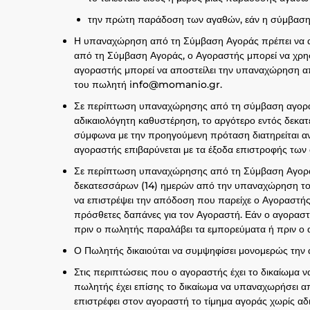
την πρώτη παράδοση των αγαθών, εάν η σύμβαση 
Η υπαναχώρηση από τη Σύμβαση Αγοράς πρέπει να α
από τη Σύμβαση Αγοράς, ο Αγοραστής μπορεί να χρη
αγοραστής μπορεί να αποστείλει την υπαναχώρηση απ
του πωλητή info@momanio.gr.
Σε περίπτωση υπαναχώρησης από τη σύμβαση αγοράς, 
αδικαιολόγητη καθυστέρηση, το αργότερο εντός δεκα
σύμφωνα με την προηγούμενη πρόταση διατηρείται αν
αγοραστής επιβαρύνεται με τα έξοδα επιστροφής των
Σε περίπτωση υπαναχώρησης από τη Σύμβαση Αγοράς
δεκατεσσάρων (14) ημερών από την υπαναχώρηση του
να επιστρέψει την απόδοση που παρείχε ο Αγοραστή
πρόσθετες δαπάνες για τον Αγοραστή. Εάν ο αγορασ
πριν ο πωλητής παραλάβει τα εμπορεύματα ή πριν ο α
Ο Πωλητής δικαιούται να συμψηφίσει μονομερώς την 
Στις περιπτώσεις που ο αγοραστής έχει το δικαίωμα
πωλητής έχει επίσης το δικαίωμα να υπαναχωρήσει 
επιστρέφει στον αγοραστή το τίμημα αγοράς χωρίς αδ