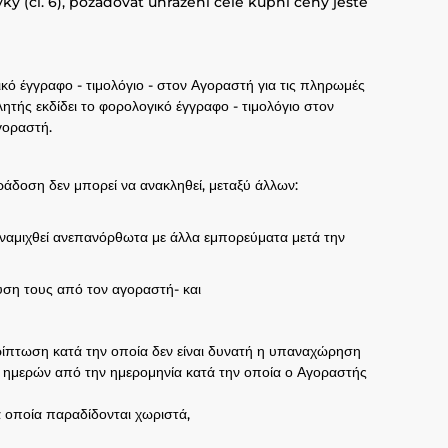
y (čl. 6), požadovat uhrazení celé kupní ceny ještě
ικό έγγραφο - τιμολόγιο - στον Αγοραστή για τις πληρωμές
ής εκδίδει το φορολογικό έγγραφο - τιμολόγιο στον
γοραστή.
ράδοση δεν μπορεί να ανακληθεί, μεταξύ άλλων:
αναμιχθεί ανεπανόρθωτα με άλλα εμπορεύματα μετά την
αύση τους από τον αγοραστή- και
ρίπτωση κατά την οποία δεν είναι δυνατή η υπαναχώρηση
 ημερών από την ημερομηνία κατά την οποία ο Αγοραστής
α οποία παραδίδονται χωριστά,