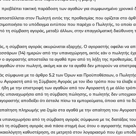
προβλέπει τακτική παράδοση των αγαθών για συμφωνημένο χρονικό δ
ποστέλλεται στον Πωλητή εντός της προθεσμίας που ορίζεται στο ά
σιμοποιήσει το υπόδειγμα εντύπου που παρέχει ο Πωλητής, το οποίο
ό τη σύμβαση αγοράς, μεταξύ άλλων, στην επαγγελματική διεύθυνση 
η σύμβαση αγοράς ακυρώνεται εξαρχής. Ο αγοραστής οφείλει να αποσ
τεσσάρων (14) ημερών από την υπαναχώρηση, εκτός εάν ο πωλητής έχει
 ο αγοραστής αποστείλει τα αγαθά πριν από τη λήξη της προθεσμίας
 αγαθών στον πωλητή, ακόμη και αν τα αγαθά δεν μπορούν να επιστρα
 σύμφωνα με το άρθρο 5.2 των Όρων και Προϋποθέσεων, ο Πωλητής ε
 Αγοραστή από τη Σύμβαση Αγοράς με τον ίδιο τρόπο που τα έλαβε ο
ς ήδη με την επιστροφή των αγαθών από τον Αγοραστή ή με άλλο τρόπ
τής υπαναχωρήσει από τη σύμβαση πώλησης, ο πωλητής δεν υποχρεούτ
γοραστής αποδείξει ότι έστειλε πίσω τα εμπορεύματα, όποιο από τα δύ
απαίτηση πληρωμής για ζημία στα αγαθά με την απαίτηση του Αγοραστ
 να υπαναχωρήσει από τη σύμβαση αγοράς σύμφωνα με τις διατάξεις το
από τη σύμβαση αγοράς ανά πάσα στιγμή έως ότου ο αγοραστής παραλ
ικαιολόγητη καθυστέρηση, σε μετρητά στον λογαριασμό που έχει υποδεί