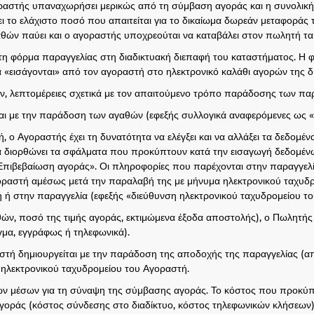
αστής υπαναχωρήσει μερικώς από τη σύμβαση αγοράς και η συνολική 
ι το ελάχιστο ποσό που απαιτείται για το δικαίωμα δωρεάν μεταφορά
θών παύει και ο αγοραστής υποχρεούται να καταβάλει στον πωλητή τ
τη φόρμα παραγγελίας στη διαδικτυακή διεπαφή του καταστήματος. Η φό
«εισάγονται» από τον αγοραστή στο ηλεκτρονικό καλάθι αγορών της δ
, λεπτομέρειες σχετικά με τον απαιτούμενο τρόπο παράδοσης των πα
ται με την παράδοση των αγαθών (εφεξής συλλογικά αναφερόμενες ως «
ο Αγοραστής έχει τη δυνατότητα να ελέγξει και να αλλάξει τα δεδομένα
 να διορθώνει τα σφάλματα που προκύπτουν κατά την εισαγωγή δεδομέν
«Επιβεβαίωση αγοράς». Οι πληροφορίες που παρέχονται στην παραγγε
οραστή αμέσως μετά την παραλαβή της με μήνυμα ηλεκτρονικού ταχυδρ
 ή στην παραγγελία (εφεξής «διεύθυνση ηλεκτρονικού ταχυδρομείου τ
ν, ποσό της τιμής αγοράς, εκτιμώμενα έξοδα αποστολής), ο Πωλητής 
γμα, εγγράφως ή τηλεφωνικά).
στή δημιουργείται με την παράδοση της αποδοχής της παραγγελίας (α
 ηλεκτρονικού ταχυδρομείου του Αγοραστή.
ν μέσων για τη σύναψη της σύμβασης αγοράς. Το κόστος που προκύπτ
ράς (κόστος σύνδεσης στο διαδίκτυο, κόστος τηλεφωνικών κλήσεων) 