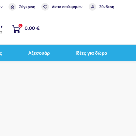
Σύγκριση
Λίστα επιθυμητών
Σύνδεση
r
0
0,00 €
!
ς
Αξεσουάρ
Ιδέες για δώρα