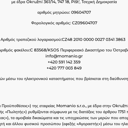
με έδρα Okružní 361/14, 747 18, Píšt', Τσεχική Δημοκρατία
αριθμός μητρώου: 09604707
Φορολογικός αριθμός: CZ09604707
Αριθμός τραπεζικού λογαριασμού:CZ48 2010 0000 0027 0341 3863
Αριθμός φακέλου:C 83568/KSOS Περιφερειακό Δικαστήριο του Όστραβ
info@momanio.gr
+420 591 142 359
+420 777 003 849
θών μέσω του ηλεκτρονικού καταστήματος που βρίσκεται στη διεύθ
ι Προϋποθέσεις») της εταιρείας Momanio s.r.o., με έδρα στην Okružní
ς «Πωλητής») ρυθμίζονται σύμφωνα με τις διατάξεις του άρθρου 1751 
ας»), τα αμοιβαία δικαιώματα και τις υποχρεώσεις των μερών που απ
τή και άλλου φυσικού προσώπου (εφεξής «Αγοραστής») μέσω του ηλεκ