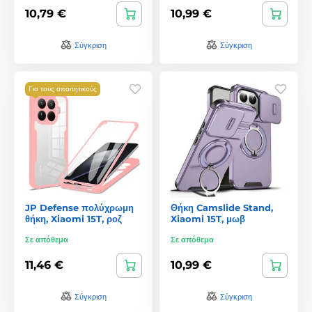
10,79 €
10,99 €
Σύγκριση
Σύγκριση
Για τους απαιτητικούς
JP Defense πολύχρωμη
Θήκη Camslide Stand,
θήκη, Xiaomi 15T, ροζ
Xiaomi 15T, μωβ
Σε απόθεμα
Σε απόθεμα
11,46 €
10,99 €
Σύγκριση
Σύγκριση