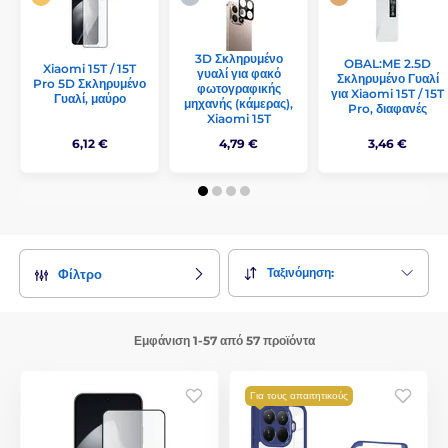
3D Σκληρυμένο
OBAL:ME 2.5D
Xiaomi 15T / 15T
γυαλί για φακό
Σκληρυμένο Γυαλί
Pro 5D Σκληρυμένο
φωτογραφικής
για Xiaomi 15T / 15T
Γυαλί, μαύρο
μηχανής (κάμερας),
Pro, διαφανές
Xiaomi 15T
6,12 €
4,79 €
3,46 €
Ταξινόμηση:
Φίλτρο
Εμφάνιση 1-57 από 57 προϊόντα
Για τους απαιτητικούς