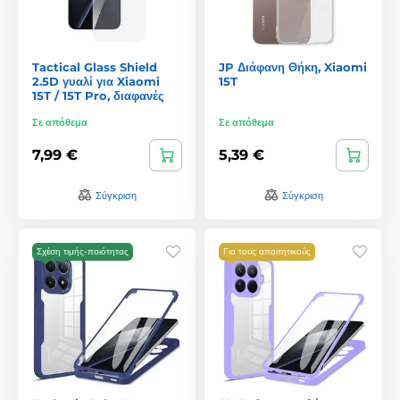
Tactical Glass Shield
JP Διάφανη Θήκη, Xiaomi
2.5D γυαλί για Xiaomi
15T
15T / 15T Pro, διαφανές
Σε απόθεμα
Σε απόθεμα
7,99 €
5,39 €
Σύγκριση
Σύγκριση
Σχέση τιμής-ποιότητας
Για τους απαιτητικούς