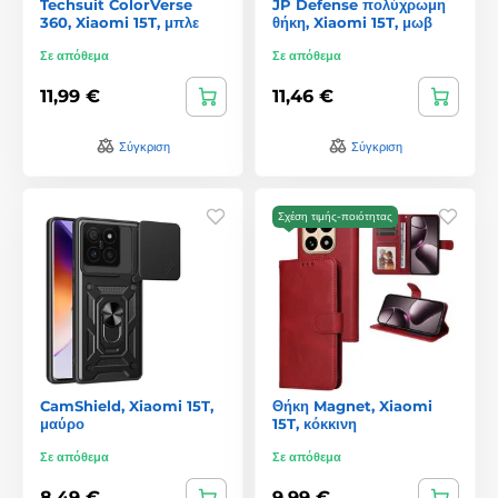
Techsuit ColorVerse
JP Defense πολύχρωμη
360, Xiaomi 15T, μπλε
θήκη, Xiaomi 15T, μωβ
Σε απόθεμα
Σε απόθεμα
11,99 €
11,46 €
Σύγκριση
Σύγκριση
Σχέση τιμής-ποιότητας
CamShield, Xiaomi 15T,
Θήκη Magnet, Xiaomi
μαύρο
15T, κόκκινη
Σε απόθεμα
Σε απόθεμα
8,49 €
9,99 €