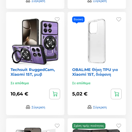
Σύγκριση
Σύγκριση
Βασική
Techsuit RuggedCam,
OBAL:ME Θήκη TPU για
Xiaomi 15T, μωβ
Xiaomi 15T, διάφανη
Σε απόθεμα
Σε απόθεμα
10,64 €
5,02 €
Σύγκριση
Σύγκριση
Σχέση τιμής-ποιότητας