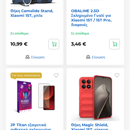
Θήκη Camslide Stand,
OBAL:ME 2.5D
Xiaomi 15T, μπλε
Σκληρυμένο Γυαλί για
Xiaomi 15T / 15T Pro,
διαφανές
Σε απόθεμα
Σε απόθεμα
10,99 €
3,46 €
Σύγκριση
Σύγκριση
Για τους απαιτητικούς
JP Titan εξαιρετικά
Θήκη Magic Shield,
ανθεκτικό σκληρυμένο
Xiaomi 15T, κόκκινη