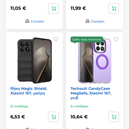
11,05 €
11,99 €
Σύγκριση
Σύγκριση
Σχέση τιμής-ποιότητας
Θήκη Magic Shield,
Techsuit CandyCase
Xiaomi 15T, μαύρη
MagSafe, Xiaomi 15T,
μωβ
Σε απόθεμα
Σε απόθεμα
6,53 €
10,64 €