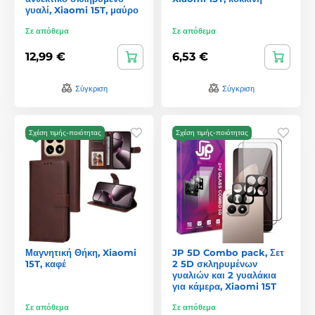
γυαλί, Xiaomi 15T, μαύρο
Σε απόθεμα
Σε απόθεμα
12,99 €
6,53 €
Σύγκριση
Σύγκριση
Σχέση τιμής-ποιότητας
Σχέση τιμής-ποιότητας
Μαγνητική Θήκη, Xiaomi
JP 5D Combo pack, Σετ
15T, καφέ
2 5D σκληρυμένων
γυαλιών και 2 γυαλάκια
για κάμερα, Xiaomi 15T
Σε απόθεμα
Σε απόθεμα