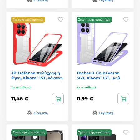
Για τους απαιτητικούς
Σχέση τιμής-ποιότητας
JP Defense πολύχρωμη
Techsuit ColorVerse
θήκη, Xiaomi 15T, κόκκινη
360, Xiaomi 15T, μωβ
Σε απόθεμα
Σε απόθεμα
11,46 €
11,99 €
Σύγκριση
Σύγκριση
Σχέση τιμής-ποιότητας
Σχέση τιμής-ποιότητας