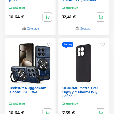
Σε απόθεμα
Σε απόθεμα
10,64 €
12,41 €
Σύγκριση
Σύγκριση
Βασική
Techsuit RuggedCam,
OBAL:ME Matte TPU
Xiaomi 15T, μπλε
Θήκη για Xiaomi 15T,
μαύρη
Σε απόθεμα
Σε απόθεμα
10,64 €
7,35 €