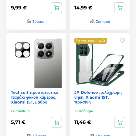
9,99 €
14,99 €
Σύγκριση
Σύγκριση
Για τους απαιτητικούς
Techsuit προστατευτικό
JP Defense πολύχρωμη
τζαμάκι φακού κάμερας,
θήκη, Xiaomi 15T,
Xiaomi 15T, μαύρο
πράσινη
Σε απόθεμα
Σε απόθεμα
5,71 €
11,46 €
Σύγκριση
Σύγκριση