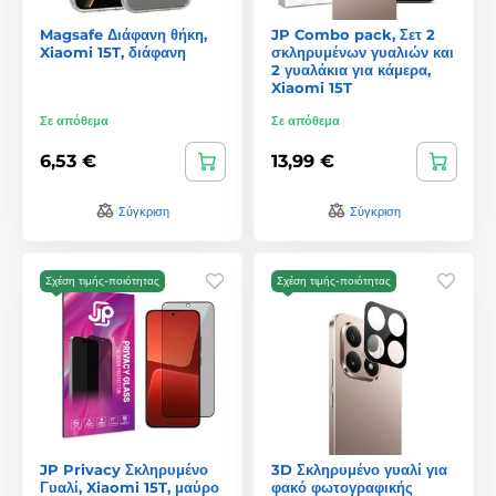
Magsafe Διάφανη θήκη,
JP Combo pack, Σετ 2
Xiaomi 15T, διάφανη
σκληρυμένων γυαλιών και
2 γυαλάκια για κάμερα,
Xiaomi 15T
Σε απόθεμα
Σε απόθεμα
6,53 €
13,99 €
Σύγκριση
Σύγκριση
Σχέση τιμής-ποιότητας
Σχέση τιμής-ποιότητας
JP Privacy Σκληρυμένο
3D Σκληρυμένο γυαλί για
Γυαλί, Xiaomi 15T, μαύρο
φακό φωτογραφικής