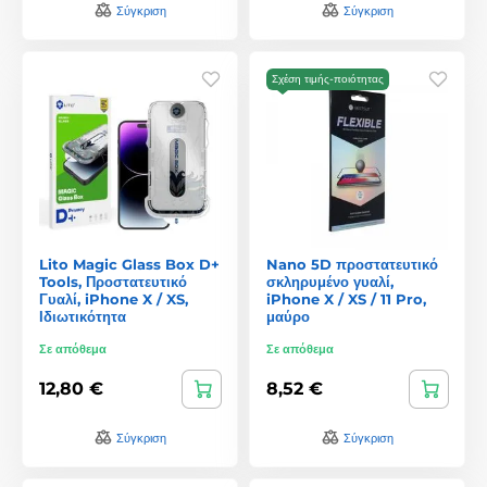
Σύγκριση
Σύγκριση
Σχέση τιμής-ποιότητας
Lito Magic Glass Box D+
Nano 5D προστατευτικό
Tools, Προστατευτικό
σκληρυμένο γυαλί,
Γυαλί, iPhone X / XS,
iPhone X / XS / 11 Pro,
Ιδιωτικότητα
μαύρο
Σε απόθεμα
Σε απόθεμα
12,80 €
8,52 €
Σύγκριση
Σύγκριση