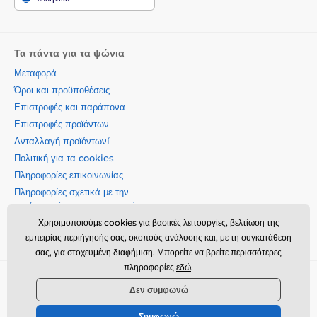
Τα πάντα για τα ψώνια
Μεταφορά
Όροι και προϋποθέσεις
Επιστροφές και παράπονα
Επιστροφές προϊόντων
Ανταλλαγή προϊόντωνí
Πολιτική για τα cookies
Πληροφορίες επικοινωνίας
Πληροφορίες σχετικά με την
επεξεργασία των προσωπικών
δεδομένων
Χρησιμοποιούμε cookies για βασικές λειτουργίες, βελτίωση της
Σχετικά με την εταιρεία μας
εμπειρίας περιήγησής σας, σκοπούς ανάλυσης και, με τη συγκατάθεσή
σας, για στοχευμένη διαφήμιση. Μπορείτε να βρείτε περισσότερες
πληροφορίες
εδώ
.
Momanio s.r.o., Okružní 361/14, 74718, Píšť, Czech republic,
Δεν συμφωνώ
VAT: CZ09604707, info@momanio.gr
Συμφωνώ