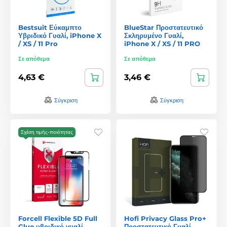
Bestsuit Εύκαμπτο
BlueStar Προστατευτικό
Υβριδικό Γυαλί, iPhone X
Σκληρυμένο Γυαλί,
/ XS / 11 Pro
iPhone X / XS / 11 PRO
Σε απόθεμα
Σε απόθεμα
4,63 €
3,46 €
Σύγκριση
Σύγκριση
Σχέση τιμής-ποιότητας
Forcell Flexible 5D Full
Hofi Privacy Glass Pro+
Glue υβριδικό γυαλί,
Προστατευτικό Γυαλί