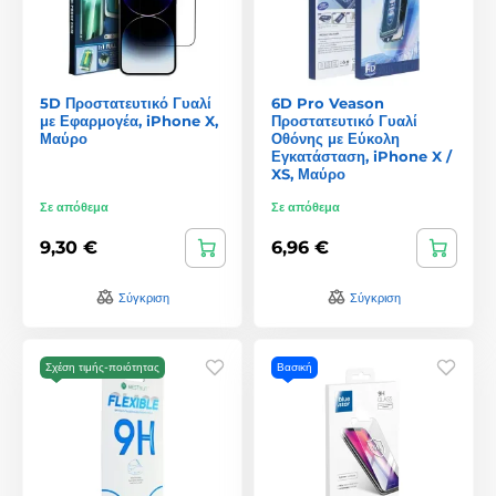
5D Προστατευτικό Γυαλί
6D Pro Veason
με Εφαρμογέα, iPhone X,
Προστατευτικό Γυαλί
Μαύρο
Οθόνης με Εύκολη
Εγκατάσταση, iPhone X /
XS, Μαύρο
Σε απόθεμα
Σε απόθεμα
9,30 €
6,96 €
Σύγκριση
Σύγκριση
Σχέση τιμής-ποιότητας
Βασική