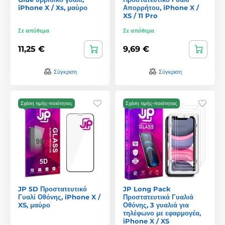
iPhone X / Xs, μαύρο
Απορρήτου, iPhone X /
XS / 11 Pro
Σε απόθεμα
Σε απόθεμα
11,25 €
9,69 €
Σύγκριση
Σύγκριση
Σχέση τιμής-ποιότητας
Σχέση τιμής-ποιότητας
JP 5D Προστατευτικό
JP Long Pack
Γυαλί Οθόνης, iPhone X /
Προστατευτικά Γυαλιά
XS, μαύρο
Οθόνης, 3 γυαλιά για
τηλέφωνο με εφαρμογέα,
iPhone X / XS