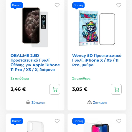
Βασική
Βασική
OBAL:ME 2.5D
Wency 5D Προστατευτικό
Προστατευτικό Γυαλί
Γυαλί, iPhone X / XS / 11
Οθόνης για Apple iPhone
Pro, μαύρο
11 Pro / XS / X, διάφανο
Σε απόθεμα
Σε απόθεμα
3,46 €
3,85 €
Σύγκριση
Σύγκριση
Βασική
Βασική