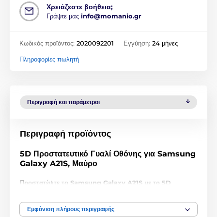
Χρειάζεστε βοήθεια;
Γράψτε μας
info@momanio.gr
Κωδικός προϊόντος:
2020092201
Εγγύηση:
24 μήνες
Πληροφορίες πωλητή
Περιγραφή και παράμετροι
Περιγραφή προϊόντος
5D Προστατευτικό Γυαλί Οθόνης για Samsung
Galaxy A21S, Μαύρο
Προστατέψτε το Samsung Galaxy A21S με το 5D
ενισχυμένο προστατευτικό γυαλί της Wozinsky με
σκληρότητα 9H!
Εμφάνιση πλήρους περιγραφής