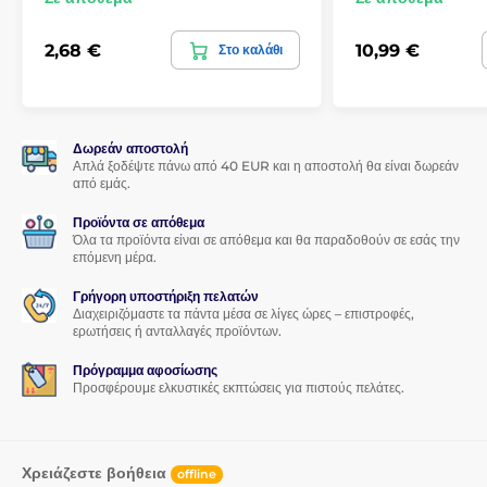
Εφαρμογή για όλους
2,68 €
10,99 €
Στο καλάθι
Ένα ακόμη σημαντικό πλεονέκτημα αυτού του 5D
προστατευτικού γυαλιού είναι η
πολύ εύκολη εφαρμογή
. Με
το
σετ εφαρμογής
, η τοποθέτηση στην οθόνη του
smartphone σας θα είναι παιχνιδάκι.
Δωρεάν αποστολή
Τέλεια πρόσφυση
Απλά ξοδέψτε πάνω από 40 EUR και η αποστολή θα είναι δωρεάν
από εμάς.
Σε αντίθεση με άλλα προστατευτικά γυαλιά,
όλη η επιφάνεια
του 5D προστατευτικού γυαλιού
καλύπτεται από
Προϊόντα σε απόθεμα
Όλα τα προϊόντα είναι σε απόθεμα και θα παραδοθούν σε εσάς την
συγκολλητικό υλικό
, εξασφαλίζοντας
απόλυτη πρόσφυση
επόμενη μέρα.
σε όλη την επιφάνεια
. Δεν υπάρχει κίνδυνος αποκόλλησης ή
ξεφτίσματος των άκρων.
Γρήγορη υποστήριξη πελατών
Διαχειριζόμαστε τα πάντα μέσα σε λίγες ώρες – επιστροφές,
Περιεχόμενα συσκευασίας:
ερωτήσεις ή ανταλλαγές προϊόντων.
1x προστατευτικό γυαλί
Πρόγραμμα αφοσίωσης
Προσφέρουμε ελκυστικές εκπτώσεις για πιστούς πελάτες.
1x στεγνό πανί
1x υγρό πανί
1x αφαιρετικό σκόνης
Χρειάζεστε βοήθεια
offline