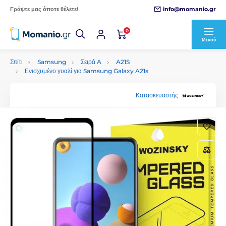
info@momanio.gr
Γράψτε μας όποτε θέλετε!
0
Μενού
Σπίτι
Samsung
Σειρά A
A21S
Ενισχυμένο γυαλί για Samsung Galaxy A21s
Κατασκευαστής