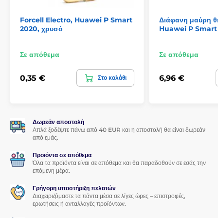
Ένα ακόμα σπουδαίο πλεονέκτημα αυτού του 5D
Forcell Electro, Huawei P Smart
Διάφανη μαύρη 
σκληρυμένου γυαλιού είναι η
πολύ εύκολη εφαρμογή
του.
2020, χρυσό
Huawei P Smart
Χάρη στο
σετ εφαρμογής
, η τοποθέτησή του στην οθόνη του
smartphone σας θα είναι πραγματικά παιχνιδάκι.
Σε απόθεμα
Σε απόθεμα
Τέλεια πρόσφυση
Σε αντίθεση με κάποια άλλα σκληρυμένα γυαλιά,
ολόκληρη η
0,35 €
6,96 €
Στο καλάθι
επιφάνεια
του 5D σκληρυμένου γυαλιού είναι
καλυμμένη με
συγκολλητική κόλλα
, γεγονός που εγγυάται
απολύτως
τέλεια πρόσφυση σε όλη την επιφάνεια
του σκληρυμένου
γυαλιού. Δεν υπάρχει κίνδυνος αποκόλλησης των άκρων του
Δωρεάν αποστολή
προστατευτικού γυαλιού ή ξεκόλλημά τους.
Απλά ξοδέψτε πάνω από 40 EUR και η αποστολή θα είναι δωρεάν
από εμάς.
Περιεχόμενα συσκευασίας:
Προϊόντα σε απόθεμα
1x προστατευτικό σκληρυμένο γυαλί
Όλα τα προϊόντα είναι σε απόθεμα και θα παραδοθούν σε εσάς την
επόμενη μέρα.
1x στεγνό πανάκι
1x υγρό πανάκι
Γρήγορη υποστήριξη πελατών
Διαχειριζόμαστε τα πάντα μέσα σε λίγες ώρες – επιστροφές,
1x αφαιρετικό σκόνης
ερωτήσεις ή ανταλλαγές προϊόντων.