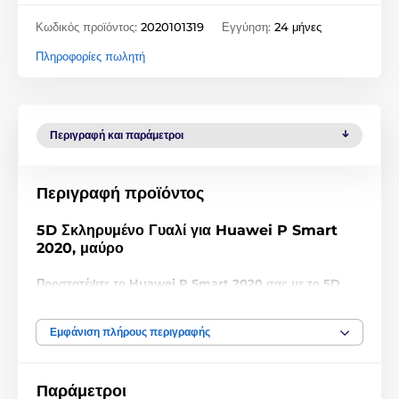
Κωδικός προϊόντος:
2020101319
Εγγύηση:
24 μήνες
Πληροφορίες πωλητή
Περιγραφή και παράμετροι
Περιγραφή προϊόντος
5D Σκληρυμένο Γυαλί για Huawei P Smart
2020, μαύρο
Προστατέψτε το Huawei P Smart 2020 σας με το 5D
ενισχυμένο σκληρυμένο γυαλί Wozinsky με σκληρότητα
9H!
Εμφάνιση πλήρους περιγραφής
Το προστατευτικό σκληρυμένο γυαλί 5D Full Glue
είναι
υψηλής ποιότητας και
πρόσθετα ενισχυμένο
σκληρυμένο
γυαλί με σκληρότητα 9H, που
προστατεύει τέλεια
την οθόνη
Παράμετροι