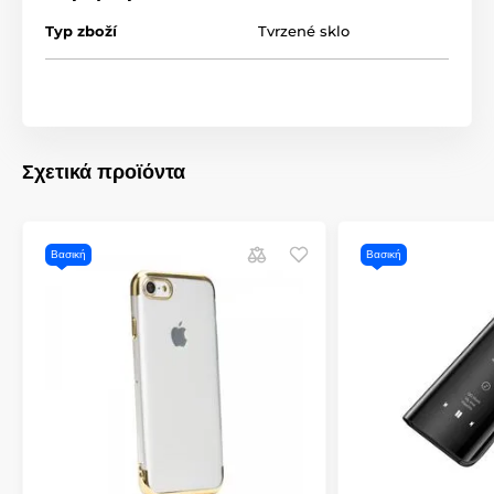
του smartphone σας
από γρατζουνιές
ή
θραύση
,
παρέχοντας ταυτόχρονα
τέλεια διαύγεια εικόνας
,
Typ zboží
Tvrzené sklo
διατηρώντας την ευαισθησία αφής
και
καλύπτοντας
άριστα τις γρατζουνιές
στην οθόνη.
Πρόσθετα ενισχυμένο για ακόμα καλύτερη
προστασία
Το 5D σκληρυμένο γυαλί για Huawei P Smart 2020 είναι
Σχετικά προϊόντα
πολυστρωματικό
και
πρόσθετα ενισχυμένο
, επομένως είναι
πολύ ανθεκτικό σε οποιαδήποτε φθορά και κρούση.
Χωρίς δακτυλικά αποτυπώματα
Βασική
Βασική
Αυτό το 5D σκληρυμένο γυαλί για Huawei P Smart 2020
διαθέτει ειδική ελαιοφοβική επίστρωση που
απωθεί λίπη και
λιπαρότητα
. Η οθόνη του smartphone σας θα παραμένει
χωρίς δακτυλικά αποτυπώματα και ακαθαρσίες
που
συνήθως προσκολλώνται σε αυτήν.
*Οι εικόνες έχουν μόνο ενδεικτικό χαρακτήρα.
Η εφαρμογή είναι εύκολη για όλους