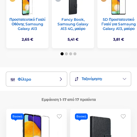
Προστατευτικό Γυαλί
Fancy Book,
5D Προστατευτικό
Οθόνης Samsung
Samsung Galaxy
Γυαλί για Samsung
Galaxy A13
A13 4G, μαύρο
Galaxy A13, μαύρο
2,65 €
5,41 €
3,81 €
Ταξινόμηση:
Φίλτρο
Εμφάνιση 1-17 από 17 προϊόντα
Βασική
Βασική