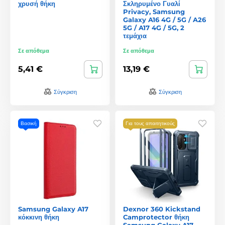
χρυσή θήκη
Σκληρυμένο Γυαλί
Privacy, Samsung
Galaxy A16 4G / 5G / A26
5G / A17 4G / 5G, 2
τεμάχια
Σε απόθεμα
Σε απόθεμα
5,41 €
13,19 €
Σύγκριση
Σύγκριση
Βασική
Για τους απαιτητικούς
Samsung Galaxy A17
Dexnor 360 Kickstand
κόκκινη θήκη
Camprotector θήκη
Samsung Galaxy A17,