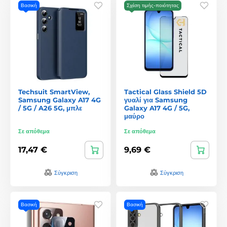
Βασική
Σχέση τιμής-ποιότητας
Techsuit SmartView,
Tactical Glass Shield 5D
Samsung Galaxy A17 4G
γυαλί για Samsung
/ 5G / A26 5G, μπλε
Galaxy A17 4G / 5G,
μαύρο
Σε απόθεμα
Σε απόθεμα
17,47 €
9,69 €
Σύγκριση
Σύγκριση
Βασική
Βασική