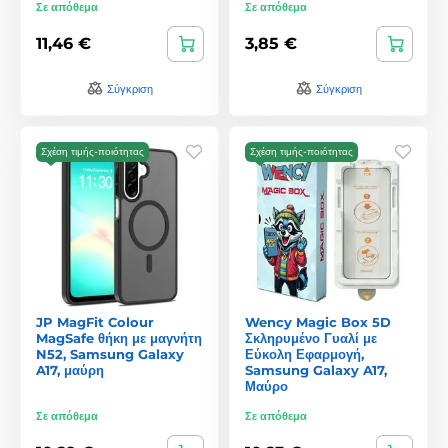
Σε απόθεμα
Σε απόθεμα
11,46 €
3,85 €
Σύγκριση
Σύγκριση
Σχέση τιμής-ποιότητας
Σχέση τιμής-ποιότητας
JP MagFit Colour
Wency Magic Box 5D
MagSafe θήκη με μαγνήτη
Σκληρυμένο Γυαλί με
N52, Samsung Galaxy
Εύκολη Εφαρμογή,
A17, μαύρη
Samsung Galaxy A17,
Μαύρο
Σε απόθεμα
Σε απόθεμα