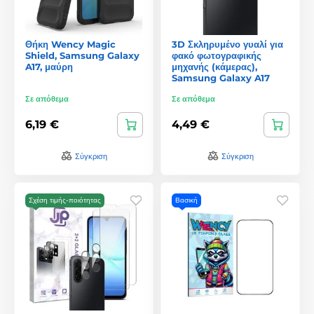
Θήκη Wency Magic
3D Σκληρυμένο γυαλί για
Shield, Samsung Galaxy
φακό φωτογραφικής
A17, μαύρη
μηχανής (κάμερας),
Samsung Galaxy A17
Σε απόθεμα
Σε απόθεμα
6,19 €
4,49 €
Σύγκριση
Σύγκριση
Σχέση τιμής-ποιότητας
Βασική