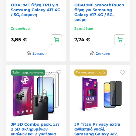
OBAL:ME Θήκη TPU για
OBAL:ME SmoothTouch
Samsung Galaxy A17 4G
Θήκη για Samsung
/ 5G, διάφανη
Galaxy A17 4G / 5G,
μαύρη
Σε απόθεμα
Σε απόθεμα
3,85 €
7,74 €
Σύγκριση
Σύγκριση
Σχέση τιμής-ποιότητας
Για τους απαιτητικούς
JP 5D Combo pack, Σετ
JP Titan Privacy extra
2 5D σκληρυμένων
ανθεκτικό γυαλί,
γυαλιών και 2 γυαλάκια
Samsung Galaxy A17,