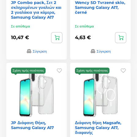
JP Combo pack, Σετ 2
Wency 5D Tvrzené sklo,
σκληρυμένων γυαλιών και
Samsung Galaxy A17,
2 γυαλάκια για κάμερα,
černé
Samsung Galaxy A17
Σε απόθεμα
Σε απόθεμα
10,47 €
4,63 €
Σύγκριση
Σύγκριση
Σχέση τιμής-ποιότητας
Σχέση τιμής-ποιότητας
JP Διάφανη Θήκη,
Διάφανη θήκη Magsafe,
Samsung Galaxy A17
Samsung Galaxy A17,
διαφανής