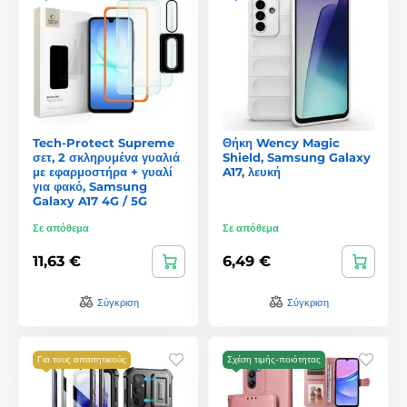
Tech-Protect Supreme
Θήκη Wency Magic
σετ, 2 σκληρυμένα γυαλιά
Shield, Samsung Galaxy
με εφαρμοστήρα + γυαλί
A17, λευκή
για φακό, Samsung
Galaxy A17 4G / 5G
Σε απόθεμα
Σε απόθεμα
11,63 €
6,49 €
Σύγκριση
Σύγκριση
Για τους απαιτητικούς
Σχέση τιμής-ποιότητας