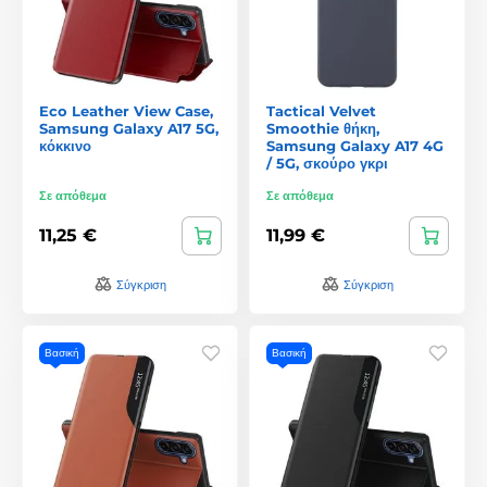
Eco Leather View Case,
Tactical Velvet
Samsung Galaxy A17 5G,
Smoothie θήκη,
κόκκινο
Samsung Galaxy A17 4G
/ 5G, σκούρο γκρι
Σε απόθεμα
Σε απόθεμα
11,25 €
11,99 €
Σύγκριση
Σύγκριση
Βασική
Βασική