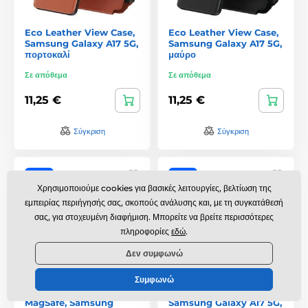
Eco Leather View Case,
Eco Leather View Case,
Samsung Galaxy A17 5G,
Samsung Galaxy A17 5G,
πορτοκαλί
μαύρο
Σε απόθεμα
Σε απόθεμα
11,25 €
11,25 €
Σύγκριση
Σύγκριση
Βασική
Βασική
Χρησιμοποιούμε cookies για βασικές λειτουργίες, βελτίωση της
εμπειρίας περιήγησής σας, σκοπούς ανάλυσης και, με τη συγκατάθεσή
σας, για στοχευμένη διαφήμιση. Μπορείτε να βρείτε περισσότερες
πληροφορίες
εδώ
.
Δεν συμφωνώ
Συμφωνώ
Techsuit HaloFrost II
Techsuit RuggedCam,
MagSafe, Samsung
Samsung Galaxy A17 5G,