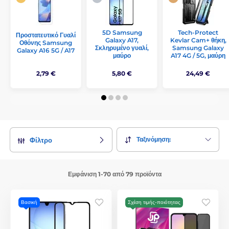
5D Samsung
Tech-Protect
Προστατευτικό Γυαλί
Galaxy A17,
Kevlar Cam+ θήκη,
Οθόνης Samsung
Σκληρυμένο γυαλί,
Samsung Galaxy
Galaxy A16 5G / A17
μαύρο
A17 4G / 5G, μαύρη
2,79 €
5,80 €
24,49 €
Ταξινόμηση:
Φίλτρο
Εμφάνιση 1-70 από 79 προϊόντα
Βασική
Σχέση τιμής-ποιότητας