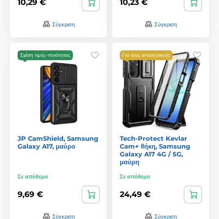
10,29 €
10,23 €
Σύγκριση
Σύγκριση
Σχέση τιμής-ποιότητας
Για τους απαιτητικούς
JP CamShield, Samsung
Tech-Protect Kevlar
Galaxy A17, μαύρο
Cam+ θήκη, Samsung
Galaxy A17 4G / 5G,
μαύρη
Σε απόθεμα
Σε απόθεμα
9,69 €
24,49 €
Σύγκριση
Σύγκριση