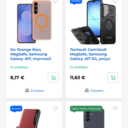
Βασική
Go Orange θήκη
Techsuit CamVault
MagSafe, Samsung
MagSafe, Samsung
Galaxy A17, πορτοκαλί
Galaxy A17 5G, μαύρο
Σε απόθεμα
Σε απόθεμα
8,17 €
11,63 €
Σύγκριση
Σύγκριση
Βασική
Σχέση τιμής-ποιότητας