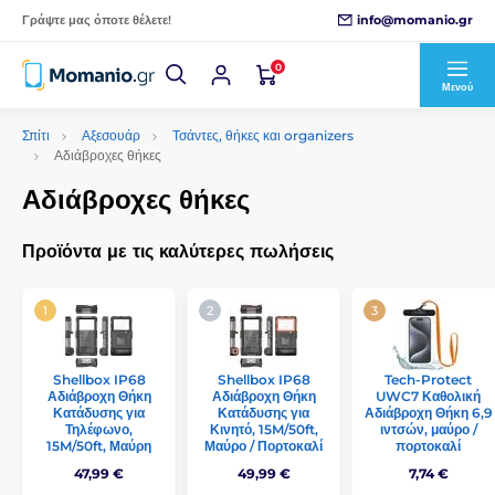
info@momanio.gr
Γράψτε μας όποτε θέλετε!
0
Μενού
Σπίτι
Αξεσουάρ
Τσάντες, θήκες και organizers
Αδιάβροχες θήκες
Αδιάβροχες θήκες
Προϊόντα με τις καλύτερες πωλήσεις
Shellbox IP68
Shellbox IP68
Tech-Protect
Αδιάβροχη Θήκη
Αδιάβροχη Θήκη
UWC7 Καθολική
Κατάδυσης για
Κατάδυσης για
Αδιάβροχη Θήκη 6,9
Τηλέφωνο,
Κινητό, 15M/50ft,
ιντσών, μαύρο /
15M/50ft, Μαύρη
Μαύρο / Πορτοκαλί
πορτοκαλί
47,99 €
49,99 €
7,74 €