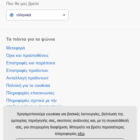
Που θα μας βρείτε
ελληνικά
Τα πάντα για τα ψώνια
Μεταφορά
Όροι και προϋποθέσεις
Επιστροφές και παράπονα
Επιστροφές προϊόντων
Ανταλλαγή προϊόντωνí
Πολιτική για τα cookies
Πληροφορίες επικοινωνίας
Πληροφορίες σχετικά με την
επεξεργασία των προσωπικών
δεδομένων
Χρησιμοποιούμε cookies για βασικές λειτουργίες, βελτίωση της
Σχετικά με την εταιρεία μας
εμπειρίας περιήγησής σας, σκοπούς ανάλυσης και, με τη συγκατάθεσή
σας, για στοχευμένη διαφήμιση. Μπορείτε να βρείτε περισσότερες
πληροφορίες
εδώ
.
Momanio s.r.o., Okružní 361/14, 74718, Píšť, Czech republic,