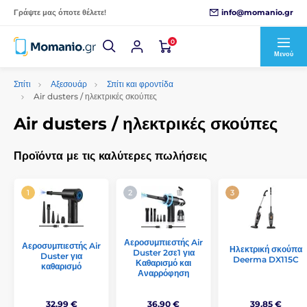
info@momanio.gr
Γράψτε μας όποτε θέλετε!
0
Μενού
Σπίτι
Αξεσουάρ
Σπίτι και φροντίδα
Air dusters / ηλεκτρικές σκούπες
Air dusters / ηλεκτρικές σκούπες
Προϊόντα με τις καλύτερες πωλήσεις
Αεροσυμπιεστής Air
Αεροσυμπιεστής Air
Ηλεκτρική σκούπα
Duster 2σε1 για
Duster για
Deerma DX115C
Καθαρισμό και
καθαρισμό
Αναρρόφηση
32,99 €
36,90 €
39,85 €