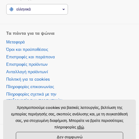
ελληνικά
Τα πάντα για τα ψώνια
Μεταφορά
Όροι και προϋποθέσεις
Επιστροφές και παράπονα
Επιστροφές προϊόντων
Ανταλλαγή προϊόντωνí
Πολιτική για τα cookies
Πληροφορίες επικοινωνίας
Πληροφορίες σχετικά με την
επεξεργασία των προσωπικών
δεδομένων
Χρησιμοποιούμε cookies για βασικές λειτουργίες, βελτίωση της
Σχετικά με την εταιρεία μας
εμπειρίας περιήγησής σας, σκοπούς ανάλυσης και, με τη συγκατάθεσή
σας, για στοχευμένη διαφήμιση. Μπορείτε να βρείτε περισσότερες
πληροφορίες
εδώ
.
Momanio s.r.o., Okružní 361/14, 74718, Píšť, Czech republic,
Δεν συμφωνώ
VAT: CZ09604707, info@momanio.gr