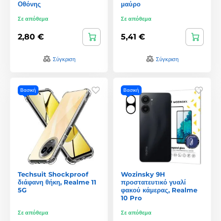
Οθόνης
μαύρο
Σε απόθεμα
Σε απόθεμα
2,80 €
5,41 €
Σύγκριση
Σύγκριση
Βασική
Βασική
Techsuit Shockproof
Wozinsky 9H
διάφανη θήκη, Realme 11
προστατευτικό γυαλί
5G
φακού κάμερας, Realme
10 Pro
Σε απόθεμα
Σε απόθεμα