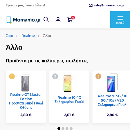
info@momanio.gr
Γράψτε μας όποτε θέλετε!
0
Μενού
Σπίτι
Realme
Άλλα
Άλλα
Προϊόντα με τις καλύτερες πωλήσεις
Realme GT Master
Realme 9i 5G / 10
Realme 10 4G
Edition
5G / 10s / V20
Σκληρυμένο Γυαλί
Προστατευτικό Γυαλί
Σκληρυμένο Γυαλί
Οθόνης
2,80 €
2,61 €
2,80 €