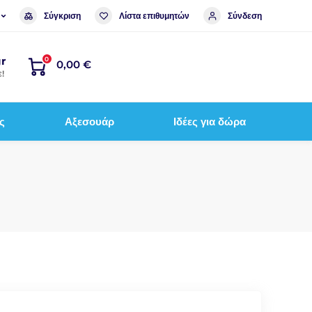
Σύγκριση
Λίστα επιθυμητών
Σύνδεση
r
0
0,00 €
!
ς
Αξεσουάρ
Ιδέες για δώρα