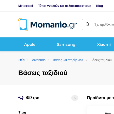
Μεταφορά
Τύποι γυαλιών και οι διαστάσεις τους
Blog
Π.χ. προϊόν, 
Apple
Samsung
Xiaomi
Σπίτι
Αξεσουάρ
Βάσεις και στηρίγματα
Βάσεις ταξιδιού
Βάσεις ταξιδιού
Φίλτρο
Προϊόντα με 
6
Τιμή