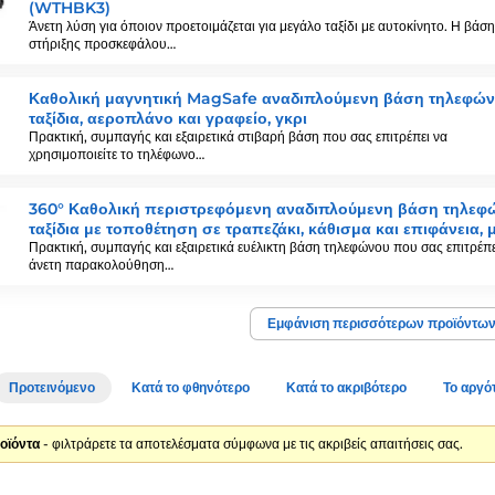
(WTHBK3)
Άνετη λύση για όποιον προετοιμάζεται για μεγάλο ταξίδι με αυτοκίνητο. Η βάση
στήριξης προσκεφάλου…
Καθολική μαγνητική MagSafe αναδιπλούμενη βάση τηλεφών
ταξίδια, αεροπλάνο και γραφείο, γκρι
Πρακτική, συμπαγής και εξαιρετικά στιβαρή βάση που σας επιτρέπει να
χρησιμοποιείτε το τηλέφωνο…
360° Καθολική περιστρεφόμενη αναδιπλούμενη βάση τηλεφ
ταξίδια με τοποθέτηση σε τραπεζάκι, κάθισμα και επιφάνεια,
Πρακτική, συμπαγής και εξαιρετικά ευέλικτη βάση τηλεφώνου που σας επιτρέπε
άνετη παρακολούθηση…
Εμφάνιση περισσότερων προϊόντω
Προτεινόμενο
Κατά το φθηνότερο
Κατά το ακριβότερο
Το αργό
οϊόντα
- φιλτράρετε τα αποτελέσματα σύμφωνα με τις ακριβείς απαιτήσεις σας.