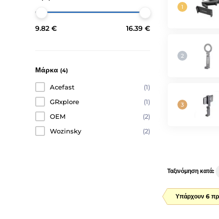
9.82 €
16.39 €
Μάρκα
(4)
Acefast
(1)
GRxplore
(1)
OEM
(2)
Wozinsky
(2)
Ταξινόμηση κατά:
Υπάρχουν 6 πρ