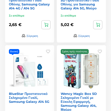
Προστατευτικό Γυαλί
5D Προστατευτικό Γυαλί
Οθόνης Samsung Galaxy
Οθόνης για Samsung
A14 4G / A14 5G
Galaxy A14 5G, Μαύρο
Σε απόθεμα
Σε απόθεμα
2,65 €
5,02 €
Σύγκριση
Σύγκριση
Βασική
Σχέση τιμής-ποιότητας
BlueStar Προστατευτικό
Wency Magic Box 5D
Σκληρυμένο Γυαλί,
Σκληρυμένο Γυαλί με
Samsung Galaxy A14 5G
Εύκολη Εφαρμογή,
Samsung Galaxy A14,
Μαύρο