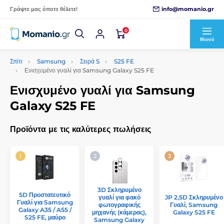
info@momanio.gr
Γράψτε μας όποτε θέλετε!
0
Μενού
Σπίτι
Samsung
Σειρά S
S25 FE
Ενισχυμένο γυαλί για Samsung Galaxy S25 FE
Ενισχυμένο γυαλί για Samsung
Galaxy S25 FE
Προϊόντα με τις καλύτερες πωλήσεις
3D Σκληρυμένο
5D Προστατευτικό
γυαλί για φακό
JP 2,5D Σκληρυμένο
Γυαλί για Samsung
φωτογραφικής
Γυαλί, Samsung
Galaxy A35 / A55 /
μηχανής (κάμερας),
Galaxy S25 FE
S25 FE, μαύρο
Samsung Galaxy