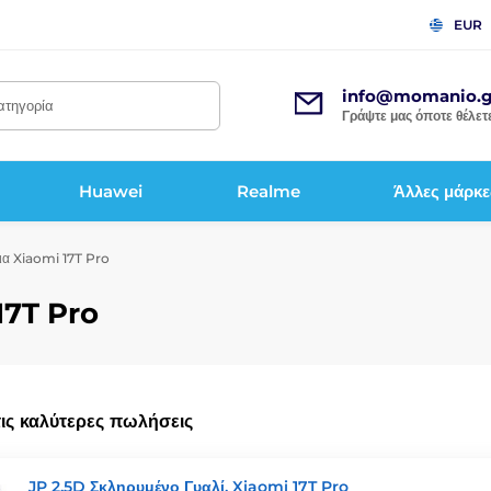
EUR
info@momanio.g
κατηγορία
Γράψτε μας όποτε θέλετε
Huawei
Realme
Άλλες μάρκε
ια Xiaomi 17T Pro
17T Pro
τις καλύτερες πωλήσεις
JP 2,5D Σκληρυμένο Γυαλί, Xiaomi 17T Pro