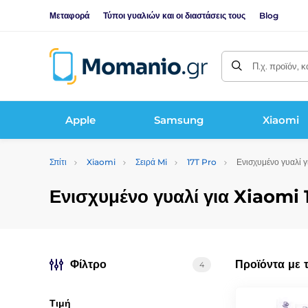
Μεταφορά
Τύποι γυαλιών και οι διαστάσεις τους
Blog
Π.χ. προϊόν, 
Apple
Samsung
Xiaomi
Σπίτι
Xiaomi
Σειρά Mi
17T Pro
Ενισχυμένο γυαλί γ
Ενισχυμένο γυαλί για Xiaomi 
Φίλτρο
Προϊόντα με 
4
Τιμή