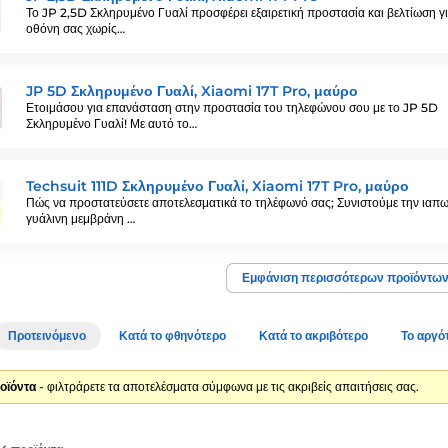
Το JP 2,5D Σκληρυμένο Γυαλί προσφέρει εξαιρετική προστασία και βελτίωση γι
οθόνη σας χωρίς…
JP 5D Σκληρυμένο Γυαλί, Xiaomi 17T Pro, μαύρο
Ετοιμάσου για επανάσταση στην προστασία του τηλεφώνου σου με το JP 5D
Σκληρυμένο Γυαλί! Με αυτό το…
Techsuit 111D Σκληρυμένο Γυαλί, Xiaomi 17T Pro, μαύρο
Πώς να προστατεύσετε αποτελεσματικά το τηλέφωνό σας; Συνιστούμε την ιαπω
γυάλινη μεμβράνη …
Εμφάνιση περισσότερων προϊόντω
Προτεινόμενο
Κατά το φθηνότερο
Κατά το ακριβότερο
Το αργό
οϊόντα
- φιλτράρετε τα αποτελέσματα σύμφωνα με τις ακριβείς απαιτήσεις σας.