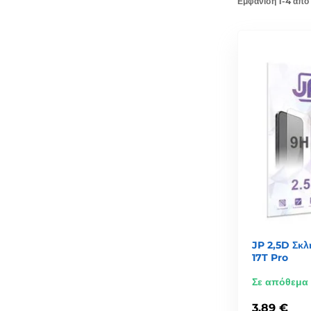
Εμφάνιση 1-4 από
JP 2,5D Σκλ
17T Pro
Σε απόθεμα
3,89 €