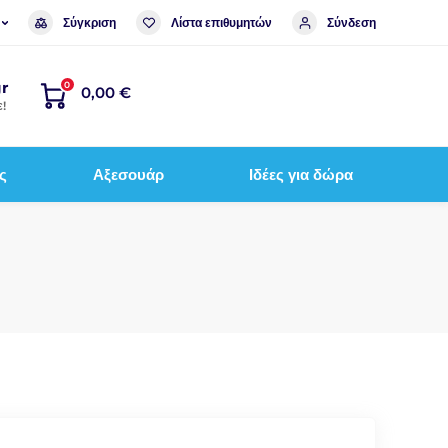
Σύγκριση
Λίστα επιθυμητών
Σύνδεση
r
0
0,00 €
!
ς
Αξεσουάρ
Ιδέες για δώρα