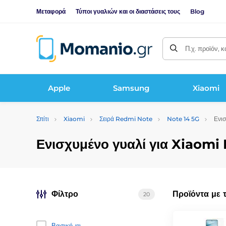
Μεταφορά
Τύποι γυαλιών και οι διαστάσεις τους
Blog
Π.χ. προϊόν, 
Apple
Samsung
Xiaomi
Σπίτι
Xiaomi
Σειρά Redmi Note
Note 14 5G
Ενισ
Ενισχυμένο γυαλί για Xiaomi
Φίλτρο
Προϊόντα με 
20
Βασική