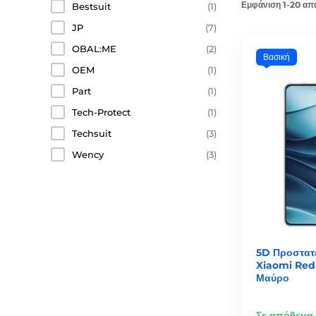
Εμφάνιση 1-20 απ
Bestsuit
(1)
JP
(7)
OBAL:ME
(2)
Βασική
OEM
(1)
Part
(1)
Tech-Protect
(1)
Techsuit
(3)
Wency
(3)
5D Προστατε
Xiaomi Redm
Μαύρο
Σε απόθεμα