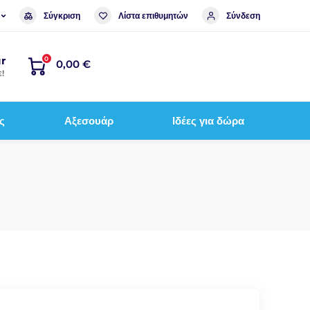
Σύγκριση
Λίστα επιθυμητών
Σύνδεση
r
0
0,00 €
!
ς
Αξεσουάρ
Ιδέες για δώρα