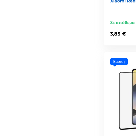
Xiaomi Red
Σε απόθεμα
3,85 €
Βασική