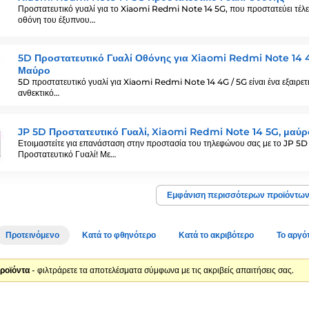
Προστατευτικό γυαλί για το Xiaomi Redmi Note 14 5G, που προστατεύει τέλε
οθόνη του έξυπνου…
5D Προστατευτικό Γυαλί Οθόνης για Xiaomi Redmi Note 14 4
Μαύρο
5D προστατευτικό γυαλί για Xiaomi Redmi Note 14 4G / 5G είναι ένα εξαιρετ
ανθεκτικό…
JP 5D Προστατευτικό Γυαλί, Xiaomi Redmi Note 14 5G, μαύρ
Ετοιμαστείτε για επανάσταση στην προστασία του τηλεφώνου σας με το JP 5D
Προστατευτικό Γυαλί! Με…
Εμφάνιση περισσότερων προϊόντω
Προτεινόμενο
Κατά το φθηνότερο
Κατά το ακριβότερο
Το αργό
ροϊόντα
- φιλτράρετε τα αποτελέσματα σύμφωνα με τις ακριβείς απαιτήσεις σας.