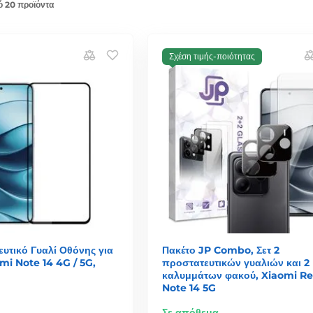
ό 20 προϊόντα
Σχέση τιμής-ποιότητας
υτικό Γυαλί Οθόνης για
Πακέτο JP Combo, Σετ 2
i Note 14 4G / 5G,
προστατευτικών γυαλιών και 2
καλυμμάτων φακού, Xiaomi R
Note 14 5G
Σε απόθεμα