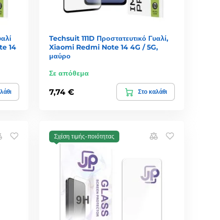
υαλί
Techsuit 111D Προστατευτικό Γυαλί,
te 14
Xiaomi Redmi Note 14 4G / 5G,
μαύρο
Σε απόθεμα
7,74 €
λάθι
Στο καλάθι
Σχέση τιμής-ποιότητας