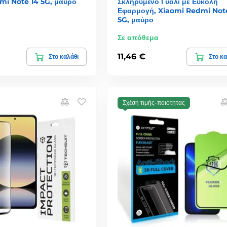
mi Note 14 5G, μαύρο
Σκληρυμένο Γυαλί με Εύκολη
Εφαρμογή, Xiaomi Redmi Not
5G, μαύρο
Σε απόθεμα
11,46 €
Στο καλάθι
Στο κα
Σχέση τιμής-ποιότητας