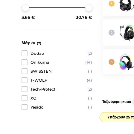
3.66 €
30.76 €
Μάρκα
(7)
Dudao
(2)
Onikuma
(14)
SWISSTEN
(1)
T-WOLF
(4)
Tech-Protect
(2)
XO
(1)
Ταξινόμηση κατά:
Yesido
(1)
Υπάρχουν 25 π