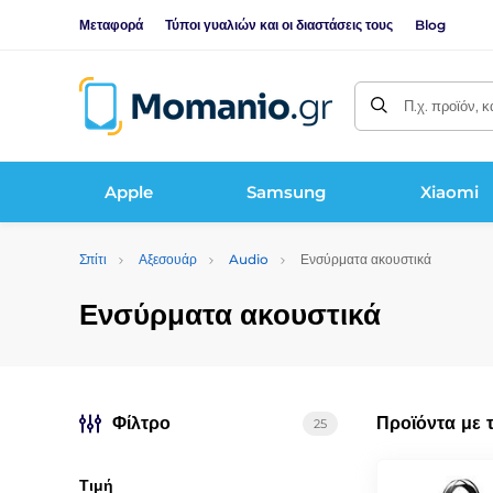
Μεταφορά
Τύποι γυαλιών και οι διαστάσεις τους
Blog
Π.χ. προϊόν, 
Apple
Samsung
Xiaomi
Σπίτι
Αξεσουάρ
Audio
Ενσύρματα ακουστικά
Ενσύρματα ακουστικά
Φίλτρο
Προϊόντα με 
25
Τιμή