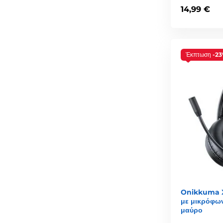
14,99 €
Έκπτωση
-2
Onikkuma 
με μικρόφω
μαύρο