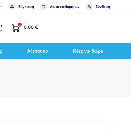
Σύγκριση
Λίστα επιθυμητών
Σύνδεση
r
0
0,00 €
!
ς
Αξεσουάρ
Ιδέες για δώρα