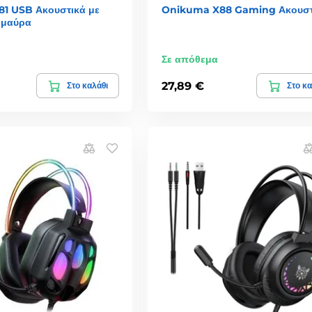
1 USB Ακουστικά με
Onikuma X88 Gaming Ακουστ
 μαύρα
Σε απόθεμα
27,89 €
Στο καλάθι
Στο κα