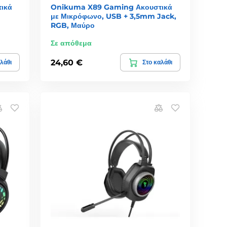
ικά
Onikuma X89 Gaming Ακουστικά
με Μικρόφωνο, USB + 3,5mm Jack,
RGB, Μαύρο
Σε απόθεμα
24,60 €
λάθι
Στο καλάθι