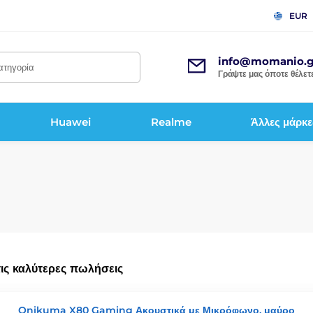
EUR
info@momanio.g
κατηγορία
Γράψτε μας όποτε θέλετε
Huawei
Realme
Άλλες μάρκε
τις καλύτερες πωλήσεις
Onikuma X80 Gaming Ακουστικά με Μικρόφωνο, μαύρο