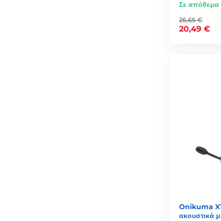
Σε απόθεμα
26,65 €
20,49 €
Onikuma X
ακουστικά 