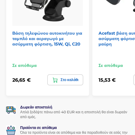
αυξήσετε την ασφάλεια, απλώς αφαιρέστε τον βραχίονα από
τη βάση και τοποθετήστε τον στον αεραγωγό. Και στις δύο
περιπτώσεις, η σταθερή στερέωση εξασφαλίζει ότι η συσκευή
θα παραμείνει στη θέση της ακόμη και σε πολύ ανώμαλους
δρόμους χωρίς να υποστεί ζημιά.
Βάση τηλεφώνου αυτοκινήτου για
Acefast βάση αυτ
ταμπλό και αεραγωγό με
ασύρματη φόρτισ
Προδιαγραφές:
ασύρματη φόρτιση, 15W, Qi, C20
μαύρη
Χρώμα: Μαύρο
Στερέωση: Αντλία αναρρόφησης (παρμπρίζ ή λεία επιφάνεια
ταμπλό) και στον αεραγωγό
Σε απόθεμα
Σε απόθεμα
Απόσταση βραχιόνων: 38-107 χιλ.
26,65 €
15,53 €
Στο καλάθι
Μήκος βραχίονα: 270 χιλ.
Δωρεάν αποστολή
Απλά ξοδέψτε πάνω από 40 EUR και η αποστολή θα είναι δωρεάν
από εμάς.
Προϊόντα σε απόθεμα
Όλα τα προϊόντα είναι σε απόθεμα και θα παραδοθούν σε εσάς την