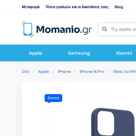
Μεταφορά
Τύποι γυαλιών και οι διαστάσεις τους
Blog
Π.χ. προϊόν, 
Apple
Samsung
Xiaomi
Σπίτι
Apple
iPhone
iPhone 16 Pro
Θήκες για iP
Βασική