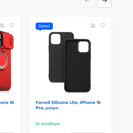
Βασική
Σ
one 16
Forcell Silicone Lite, iPhone 16
Θή
Pro, μαύρο
iP
Σε απόθεμα
Σε