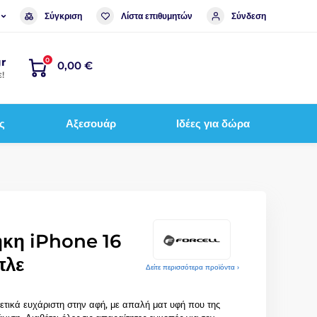
Σύγκριση
Λίστα επιθυμητών
Σύνδεση
r
0
0,00 €
!
ς
Αξεσουάρ
Ιδέες για δώρα
θήκη iPhone 16
πλε
Δείτε περισσότερα προϊόντα ›
ρετικά ευχάριστη στην αφή, με απαλή ματ υφή που της