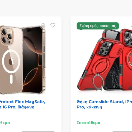
Σχέση τιμής-ποιότητας
rotect Flex MagSafe,
Θήκη Camslide Stand, iPh
 16 Pro, διάφανη
Pro, κόκκινη
όθεμα
Σε απόθεμα