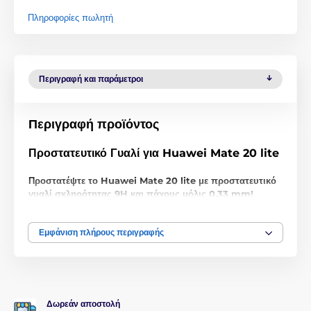
Πληροφορίες πωλητή
Περιγραφή και παράμετροι
Περιγραφή προϊόντος
Προστατευτικό Γυαλί για Huawei Mate 20 lite
Προστατέψτε το Huawei Mate 20 lite με προστατευτικό
γυαλί σκληρότητας 9H και πάχους μόλις 0,33 mm!
Μην εξαπατηθείτε από τη χαμηλή τιμή, αυτό το
προστατευτικό γυαλί για Huawei Mate 20 lite
είναι
Εμφάνιση πλήρους περιγραφής
εξαιρετικής ποιότητας. Όχι μόνο
προστατεύει τέλεια
την
οθόνη του smartphone σας
από γρατζουνιές
και
σπασίματα
, αλλά παρέχει επίσης
τέλεια διαύγεια εικόνας
,
διατηρεί την ευαισθησία αφής
και
καλύπτει άψογα τις
γρατζουνιές
της οθόνης.
Δωρεάν αποστολή