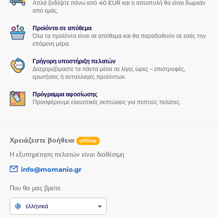
Απλά ξοδέψτε πάνω από 40 EUR και η αποστολή θα είναι δωρεάν
Καμία δαχτυλιά
από εμάς.
Το προστατευτικό γυαλί για Huawei Mate 20 lite διαθέτει
Προϊόντα σε απόθεμα
ειδική ελαιοφοβική επίστρωση που
απωθεί λίπη και
Όλα τα προϊόντα είναι σε απόθεμα και θα παραδοθούν σε εσάς την
επόμενη μέρα.
λιπαρότητες
. Η οθόνη του smartphone Huawei θα
παραμένει
χωρίς δαχτυλιές και ακαθαρσίες
που συνήθως
Γρήγορη υποστήριξη πελατών
συσσωρεύονται.
Διαχειριζόμαστε τα πάντα μέσα σε λίγες ώρες – επιστροφές,
ερωτήσεις ή ανταλλαγές προϊόντων.
Λεπτό, αλλά ισχυρό
Πρόγραμμα αφοσίωσης
Παρά όλα αυτά τα εξαιρετικά χαρακτηριστικά, το
Προσφέρουμε ελκυστικές εκπτώσεις για πιστούς πελάτες.
προστατευτικό γυαλί για Huawei Mate 20 lite είναι
πολύ
λεπτό
- μόλις 0,33 mm. Αυτό σημαίνει ότι δεν θα το
αισθανθείτε καν στην οθόνη του smartphone σας.
Χρειάζεστε βοήθεια
offline
Η εξυπηρέτηση πελατών είναι διαθέσιμη
*Οι εικόνες είναι μόνο ενδεικτικές.
info@momanio.gr
Εφαρμογή για όλους
Που θα μας βρείτε
Ένα άλλο εξαιρετικό πλεονέκτημα αυτού του προστατευτικού
γυαλιού για Huawei Mate 20 lite είναι η
πολύ εύκολη
ελληνικά
εφαρμογή
. Χάρη στο
κιτ εφαρμογής
, η τοποθέτηση του