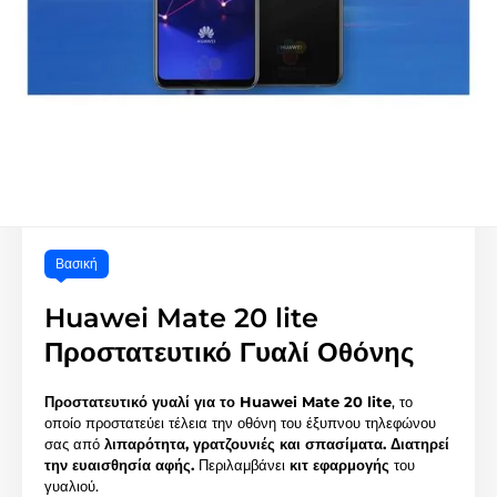
Βασική
Huawei Mate 20 lite
Προστατευτικό Γυαλί Οθόνης
Προστατευτικό γυαλί για το Huawei Mate 20 lite
, το
οποίο προστατεύει τέλεια την οθόνη του έξυπνου τηλεφώνου
σας από
λιπαρότητα, γρατζουνιές και σπασίματα.
Διατηρεί
την ευαισθησία αφής.
Περιλαμβάνει
κιτ εφαρμογής
του
γυαλιού.