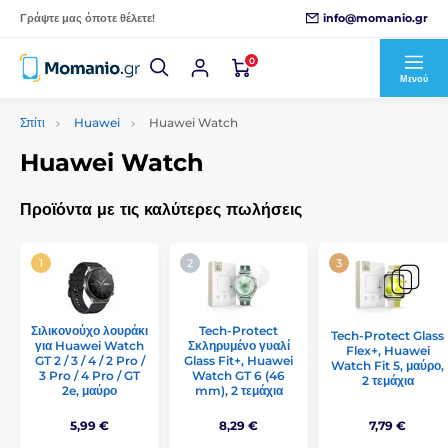
info@momanio.gr
Γράψτε μας όποτε θέλετε!
0
Μενού
Σπίτι
Huawei
Huawei Watch
Huawei Watch
Προϊόντα με τις καλύτερες πωλήσεις
Σιλικονούχο λουράκι
Tech-Protect
Tech-Protect Glass
για Huawei Watch
Σκληρυμένο γυαλί
Flex+, Huawei
GT 2 / 3 / 4 / 2 Pro /
Glass Fit+, Huawei
Watch Fit 5, μαύρο,
3 Pro / 4 Pro / GT
Watch GT 6 (46
2 τεμάχια
2e, μαύρο
mm), 2 τεμάχια
5,99 €
8,29 €
7,79 €