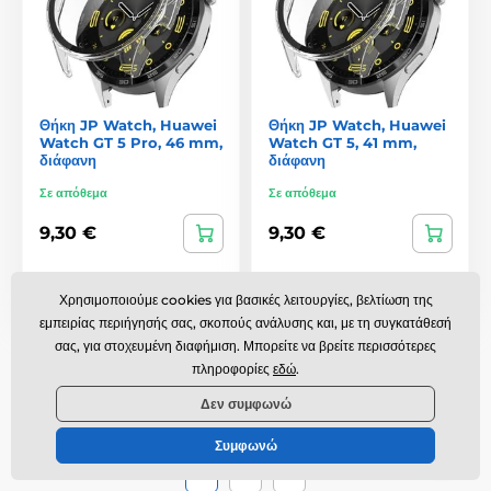
Θήκη JP Watch, Huawei
Θήκη JP Watch, Huawei
Watch GT 5 Pro, 46 mm,
Watch GT 5, 41 mm,
διάφανη
διάφανη
Σε απόθεμα
Σε απόθεμα
9,30 €
9,30 €
Σύγκριση
Σύγκριση
Χρησιμοποιούμε cookies για βασικές λειτουργίες, βελτίωση της
εμπειρίας περιήγησής σας, σκοπούς ανάλυσης και, με τη συγκατάθεσή
Έχετε δει 70 προϊόντα από 73.
σας, για στοχευμένη διαφήμιση. Μπορείτε να βρείτε περισσότερες
πληροφορίες
εδώ
.
Δεν συμφωνώ
Εμφάνιση περισσότερων προϊόντων
Συμφωνώ
1
2