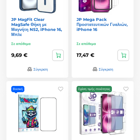
JP MagFit Clear
JP Mega Pack
MagSafe Θήκη με
Προστατευτικών Γυαλιών,
Μαγνήτη N52, iPhone 16,
iPhone 16
Μπλε
Σε απόθεμα
Σε απόθεμα
9,69 €
17,47 €
Σύγκριση
Σύγκριση
Βασική
Σχέση τιμής-ποιότητας