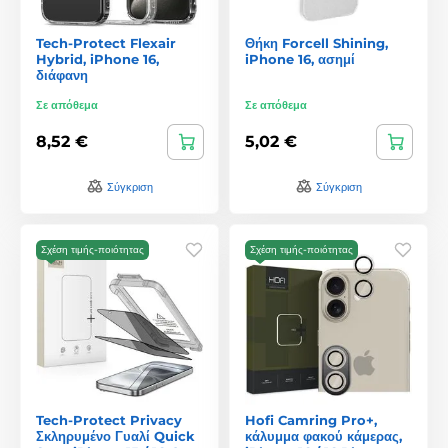
Tech-Protect Flexair
Θήκη Forcell Shining,
Hybrid, iPhone 16,
iPhone 16, ασημί
διάφανη
Σε απόθεμα
Σε απόθεμα
8,52 €
5,02 €
Σύγκριση
Σύγκριση
Σχέση τιμής-ποιότητας
Σχέση τιμής-ποιότητας
Tech-Protect Privacy
Hofi Camring Pro+,
Σκληρυμένο Γυαλί Quick
κάλυμμα φακού κάμερας,