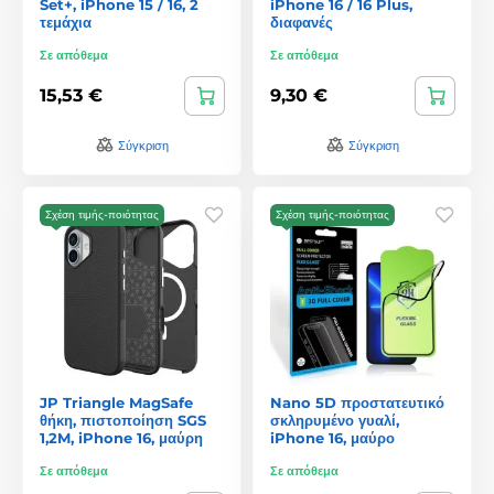
Set+, iPhone 15 / 16, 2
iPhone 16 / 16 Plus,
τεμάχια
διαφανές
Σε απόθεμα
Σε απόθεμα
15,53 €
9,30 €
Σύγκριση
Σύγκριση
Σχέση τιμής-ποιότητας
Σχέση τιμής-ποιότητας
JP Triangle MagSafe
Nano 5D προστατευτικό
θήκη, πιστοποίηση SGS
σκληρυμένο γυαλί,
1,2M, iPhone 16, μαύρη
iPhone 16, μαύρο
Σε απόθεμα
Σε απόθεμα