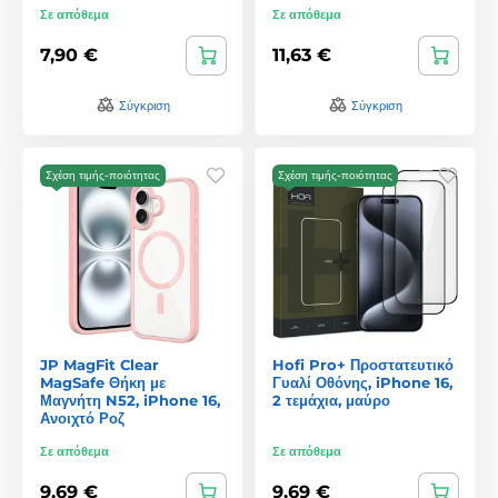
Σε απόθεμα
Σε απόθεμα
7,90 €
11,63 €
Σύγκριση
Σύγκριση
Σχέση τιμής-ποιότητας
Σχέση τιμής-ποιότητας
JP MagFit Clear
Hofi Pro+ Προστατευτικό
MagSafe Θήκη με
Γυαλί Οθόνης, iPhone 16,
Μαγνήτη N52, iPhone 16,
2 τεμάχια, μαύρο
Ανοιχτό Ροζ
Σε απόθεμα
Σε απόθεμα
9,69 €
9,69 €