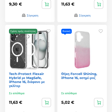
9,30 €
11,63 €
Σύγκριση
Σύγκριση
Σχέση τιμής-ποιότητας
Βασική
Tech-Protect Flexair
Θήκη Forcell Shining,
Hybrid με MagSafe,
iPhone 16, ασημί-ροζ
iPhone 16, διάφανο με
γκλίτερ
Σε απόθεμα
Σε απόθεμα
11,63 €
5,02 €