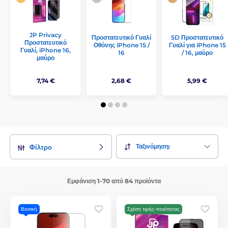
JP Privacy
Προστατευτικό Γυαλί
5D Προστατευτικό
Προστατευτικό
Οθόνης iPhone 15 /
Γυαλί για iPhone 15
Γυαλί, iPhone 16,
16
/ 16, μαύρο
μαύρο
7,74 €
2,68 €
5,99 €
Ταξινόμηση:
Φίλτρο
Εμφάνιση 1-70 από 84 προϊόντα
Βασική
Σχέση τιμής-ποιότητας