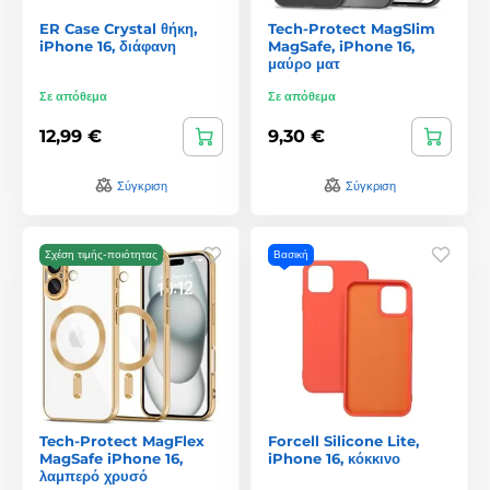
ER Case Crystal θήκη,
Tech-Protect MagSlim
iPhone 16, διάφανη
MagSafe, iPhone 16,
μαύρο ματ
Σε απόθεμα
Σε απόθεμα
12,99 €
9,30 €
Σύγκριση
Σύγκριση
Σχέση τιμής-ποιότητας
Βασική
Tech-Protect MagFlex
Forcell Silicone Lite,
MagSafe iPhone 16,
iPhone 16, κόκκινο
λαμπερό χρυσό