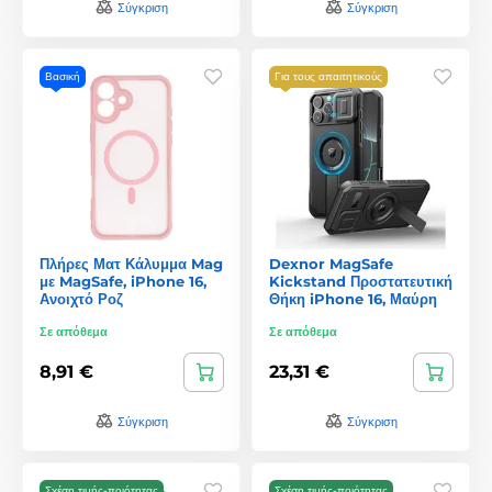
Σύγκριση
Σύγκριση
Βασική
Για τους απαιτητικούς
Πλήρες Ματ Κάλυμμα Mag
Dexnor MagSafe
με MagSafe, iPhone 16,
Kickstand Προστατευτική
Ανοιχτό Ροζ
Θήκη iPhone 16, Μαύρη
Σε απόθεμα
Σε απόθεμα
8,91 €
23,31 €
Σύγκριση
Σύγκριση
Σχέση τιμής-ποιότητας
Σχέση τιμής-ποιότητας