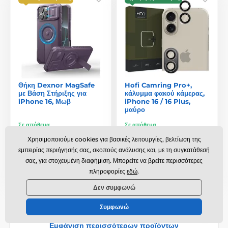
Θήκη Dexnor MagSafe
Hofi Camring Pro+,
με Βάση Στήριξης για
κάλυμμα φακού κάμερας,
iPhone 16, Μωβ
iPhone 16 / 16 Plus,
μαύρο
Σε απόθεμα
Σε απόθεμα
Χρησιμοποιούμε cookies για βασικές λειτουργίες, βελτίωση της
27,99 €
9,30 €
εμπειρίας περιήγησής σας, σκοπούς ανάλυσης και, με τη συγκατάθεσή
σας, για στοχευμένη διαφήμιση. Μπορείτε να βρείτε περισσότερες
Σύγκριση
Σύγκριση
πληροφορίες
εδώ
.
Δεν συμφωνώ
Έχετε δει 70 προϊόντα από 84.
Συμφωνώ
Εμφάνιση περισσότερων προϊόντων