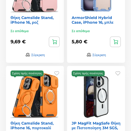
Θήκη Camslide Stand,
ArmorShield Hybrid
iPhone 16, ροζ
Case, iPhone 16, μπλε
Σε απόθεμα
Σε απόθεμα
9,69 €
5,80 €
Σύγκριση
Σύγκριση
Σχέση τιμής-ποιότητας
Σχέση τιμής-ποιότητας
Θήκη Camslide Stand,
JP MagFit MagSafe Θήκη
iPhone 16, πορτοκαλί
με Πιστοποίηση 3M SGS,