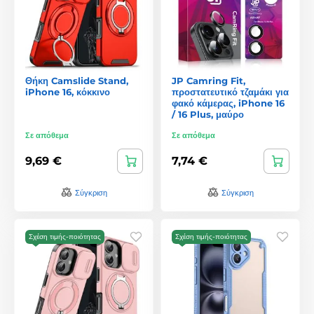
Θήκη Camslide Stand,
JP Camring Fit,
iPhone 16, κόκκινο
προστατευτικό τζαμάκι για
φακό κάμερας, iPhone 16
/ 16 Plus, μαύρο
Σε απόθεμα
Σε απόθεμα
9,69 €
7,74 €
Σύγκριση
Σύγκριση
Σχέση τιμής-ποιότητας
Σχέση τιμής-ποιότητας