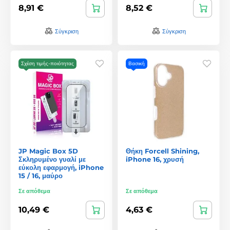
8,91 €
8,52 €
Σύγκριση
Σύγκριση
Σχέση τιμής-ποιότητας
Βασική
JP Magic Box 5D
Θήκη Forcell Shining,
Σκληρυμένο γυαλί με
iPhone 16, χρυσή
εύκολη εφαρμογή, iPhone
15 / 16, μαύρο
Σε απόθεμα
Σε απόθεμα
10,49 €
4,63 €