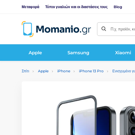
Μεταφορά
Τύποι γυαλιών και οι διαστάσεις τους
Blog
Π.χ. προϊόν, 
Apple
Samsung
Xiaomi
Σπίτι
Apple
iPhone
iPhone 13 Pro
Ενισχυμένο γ