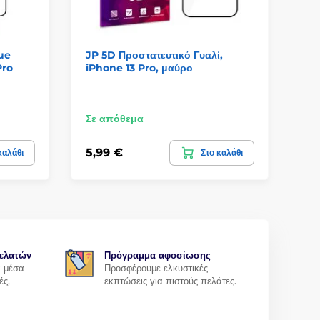
lue
JP 5D Προστατευτικό Γυαλί,
Ho
Pro
iPhone 13 Pro, μαύρο
Οθό
/ 1
Σε απόθεμα
Σε
5,99 €
6,
καλάθι
Στο καλάθι
ελατών
Πρόγραμμα αφοσίωσης
α μέσα
Προσφέρουμε ελκυστικές
ές,
εκπτώσεις για πιστούς πελάτες.