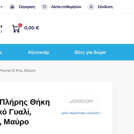
Σύγκριση
Λίστα επιθυμητών
Σύνδεση
r
0
0,00 €
!
ς
Αξεσουάρ
Ιδέες για δώρα
iPhone 13 Pro, Μαύρο
Πλήρης Θήκη
ό Γυαλί,
Δείτε περισσότερα προϊόντα ›
, Μαύρο