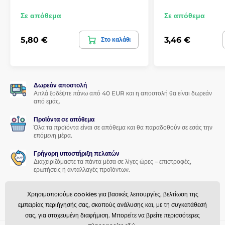
Σε απόθεμα
Σε απόθεμα
5,80 €
3,46 €
Στο καλάθι
Δωρεάν αποστολή
Απλά ξοδέψτε πάνω από 40 EUR και η αποστολή θα είναι δωρεάν
από εμάς.
Προϊόντα σε απόθεμα
Όλα τα προϊόντα είναι σε απόθεμα και θα παραδοθούν σε εσάς την
επόμενη μέρα.
Γρήγορη υποστήριξη πελατών
Διαχειριζόμαστε τα πάντα μέσα σε λίγες ώρες – επιστροφές,
ερωτήσεις ή ανταλλαγές προϊόντων.
Πρόγραμμα αφοσίωσης
Χρησιμοποιούμε cookies για βασικές λειτουργίες, βελτίωση της
Προσφέρουμε ελκυστικές εκπτώσεις για πιστούς πελάτες.
εμπειρίας περιήγησής σας, σκοπούς ανάλυσης και, με τη συγκατάθεσή
σας, για στοχευμένη διαφήμιση. Μπορείτε να βρείτε περισσότερες