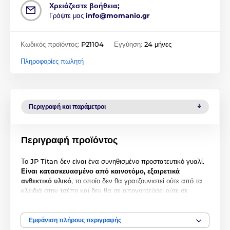
Χρειάζεστε βοήθεια;
Γράψτε μας
info@momanio.gr
Κωδικός προϊόντος:
P21104
Εγγύηση:
24 μήνες
Πληροφορίες πωλητή
Περιγραφή και παράμετροι
Περιγραφή προϊόντος
Το JP Titan δεν είναι ένα συνηθισμένο προστατευτικό γυαλί.
Είναι κατασκευασμένο από καινοτόμο, εξαιρετικά
ανθεκτικό υλικό
, το οποίο δεν θα γρατζουνιστεί ούτε από τα
κλειδιά στην τσέπη και δεν θα σε απογοητεύσει ούτε σε
ισχυρές προσκρούσεις. Η μοναδική του ελαστικότητα και
ανθεκτικότητα εγγυώνται ότι θα παραμείνει άθικτο πολύ
περισσότερο από τα συνηθισμένα προστατευτικά γυαλιά.
Εμφάνιση πλήρους περιγραφής