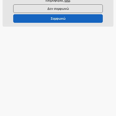
πληροφορίες
εδώ
.
Χρειάζεστε βοήθεια
offline
Δεν συμφωνώ
Η εξυπηρέτηση πελατών είναι διαθέσιμη
Συμφωνώ
info@momanio.gr
Που θα μας βρείτε
ελληνικά
Τα πάντα για τα ψώνια
Μεταφορά
Όροι και προϋποθέσεις
Επιστροφές και παράπονα
Επιστροφές προϊόντων
Ανταλλαγή προϊόντωνí
Πολιτική για τα cookies
Πληροφορίες επικοινωνίας
Πληροφορίες σχετικά με την
επεξεργασία των προσωπικών