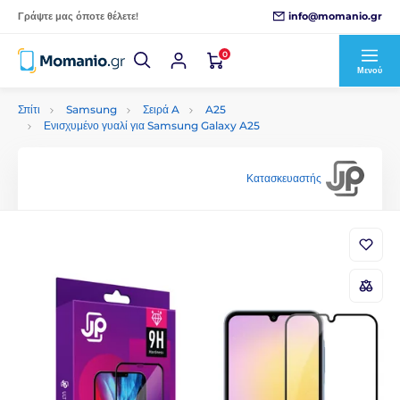
info@momanio.gr
Γράψτε μας όποτε θέλετε!
0
Μενού
Σπίτι
Samsung
Σειρά A
A25
Ενισχυμένο γυαλί για Samsung Galaxy A25
Κατασκευαστής