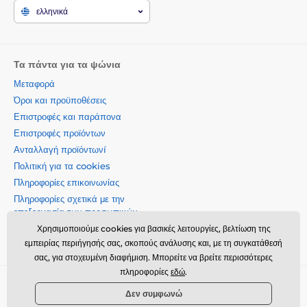
ελληνικά
Τα πάντα για τα ψώνια
Μεταφορά
Όροι και προϋποθέσεις
Επιστροφές και παράπονα
Επιστροφές προϊόντων
Ανταλλαγή προϊόντωνí
Πολιτική για τα cookies
Πληροφορίες επικοινωνίας
Πληροφορίες σχετικά με την
επεξεργασία των προσωπικών
δεδομένων
Χρησιμοποιούμε cookies για βασικές λειτουργίες, βελτίωση της
Σχετικά με την εταιρεία μας
εμπειρίας περιήγησής σας, σκοπούς ανάλυσης και, με τη συγκατάθεσή
σας, για στοχευμένη διαφήμιση. Μπορείτε να βρείτε περισσότερες
πληροφορίες
εδώ
.
Momanio s.r.o., Okružní 361/14, 74718, Píšť, Czech republic,
Δεν συμφωνώ
VAT: CZ09604707, info@momanio.gr