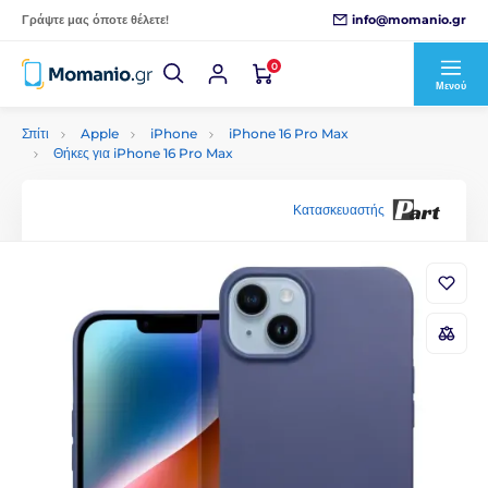
info@momanio.gr
Γράψτε μας όποτε θέλετε!
0
Μενού
Σπίτι
Apple
iPhone
iPhone 16 Pro Max
Θήκες για iPhone 16 Pro Max
Κατασκευαστής