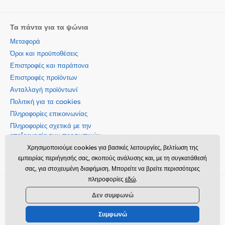
Τα πάντα για τα ψώνια
Μεταφορά
Όροι και προϋποθέσεις
Επιστροφές και παράπονα
Επιστροφές προϊόντων
Ανταλλαγή προϊόντωνí
Πολιτική για τα cookies
Πληροφορίες επικοινωνίας
Πληροφορίες σχετικά με την
επεξεργασία των προσωπικών
δεδομένων
Χρησιμοποιούμε cookies για βασικές λειτουργίες, βελτίωση της
Σχετικά με την εταιρεία μας
εμπειρίας περιήγησής σας, σκοπούς ανάλυσης και, με τη συγκατάθεσή
σας, για στοχευμένη διαφήμιση. Μπορείτε να βρείτε περισσότερες
πληροφορίες
εδώ
.
Momanio s.r.o., Okružní 361/14, 74718, Píšť, Czech republic,
Δεν συμφωνώ
VAT: CZ09604707, info@momanio.gr
Συμφωνώ
© 2026 www.momanio.gr ⦁ Κατασκευή eshop
SIMPLIA.cz