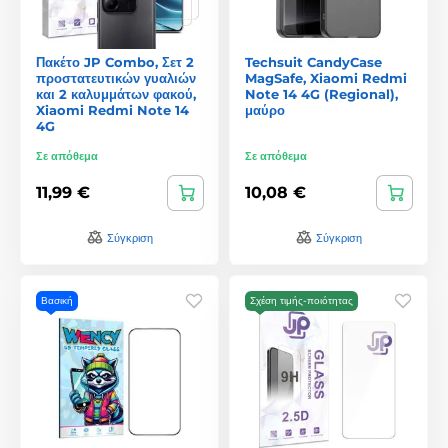
Πακέτο JP Combo, Σετ 2
Techsuit CandyCase
προστατευτικών γυαλιών
MagSafe, Xiaomi Redmi
και 2 καλυμμάτων φακού,
Note 14 4G (Regional),
Xiaomi Redmi Note 14
μαύρο
4G
Σε απόθεμα
Σε απόθεμα
11,99 €
10,08 €
Σύγκριση
Σύγκριση
Βασική
Σχέση τιμής-ποιότητας