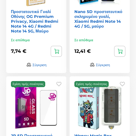
Προστατευτικό Γυαλί
Nano 5D προστατευτικό
Οθόνης OG Premium
σκληρυμένο γυαλί,
Privacy, Xiaomi Redmi
Xiaomi Redmi Note 14
Note 14 4G / Redmi
4G / 5G, μαύρο
Note 14 5G, Μαύρο
Σε απόθεμα
Σε απόθεμα
7,74 €
12,41 €
Σύγκριση
Σύγκριση
Σχέση τιμής-ποιότητας
Σχέση τιμής-ποιότητας
JP 5D Προστατευτικό
Wency Magic Box