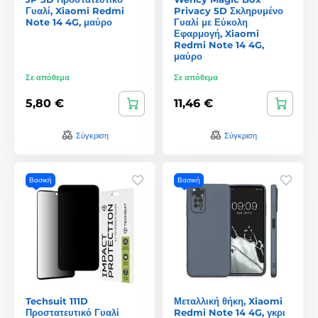
Γυαλί, Xiaomi Redmi
Privacy 5D Σκληρυμένο
Note 14 4G, μαύρο
Γυαλί με Εύκολη
Εφαρμογή, Xiaomi
Redmi Note 14 4G,
μαύρο
Σε απόθεμα
Σε απόθεμα
5,80 €
11,46 €
Σύγκριση
Σύγκριση
Βασική
Βασική
Techsuit 111D
Μεταλλική θήκη, Xiaomi
Προστατευτικό Γυαλί
Redmi Note 14 4G, γκρι