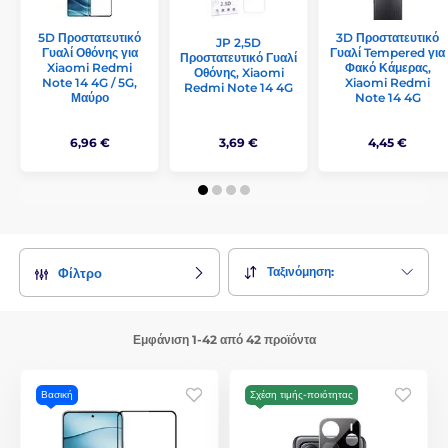
5D Προστατευτικό
3D Προστατευτικό
JP 2,5D
Γυαλί Οθόνης για
Γυαλί Tempered για
Προστατευτικό Γυαλί
Xiaomi Redmi
Φακό Κάμερας,
Οθόνης, Xiaomi
Note 14 4G / 5G,
Xiaomi Redmi
Redmi Note 14 4G
Μαύρο
Note 14 4G
6,96 €
3,69 €
4,45 €
Ταξινόμηση:
Φίλτρο
Εμφάνιση 1-42 από 42 προϊόντα
Βασική
Σχέση τιμής-ποιότητας