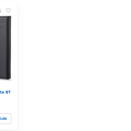
te 8T
λάθι