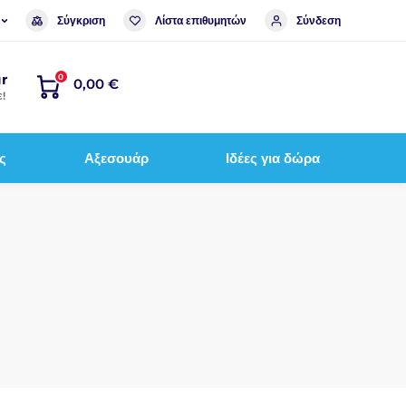
Σύγκριση
Λίστα επιθυμητών
Σύνδεση
r
0
0,00 €
!
ς
Αξεσουάρ
Ιδέες για δώρα