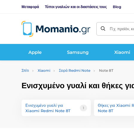
Μεταφορά
Τύποι γυαλιών και οι διαστάσεις τους
Blog
Π.χ. προϊόν, 
Apple
Samsung
Xiaomi
Σπίτι
Xiaomi
Σειρά Redmi Note
Note 8T
Ενισχυμένο γυαλί και θήκες 
Ενισχυμένο γυαλί για
Θήκες για Xiaomi
1
Xiaomi Redmi Note 8T
Note 8T