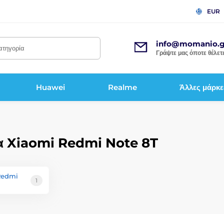
EUR
info@momanio.g
κατηγορία
Γράψτε μας όποτε θέλετε
Huawei
Realme
Άλλες μάρκε
για Xiaomi Redmi Note 8T
 Redmi
1