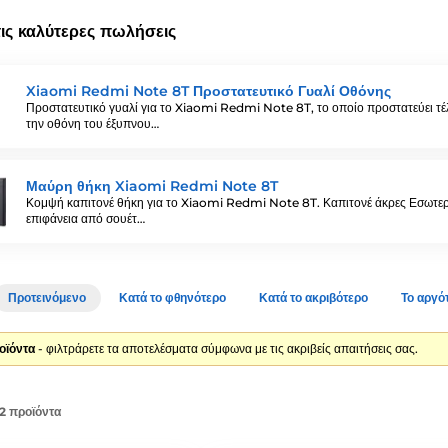
τις καλύτερες πωλήσεις
Xiaomi Redmi Note 8T Προστατευτικό Γυαλί Οθόνης
Προστατευτικό γυαλί για το Xiaomi Redmi Note 8T, το οποίο προστατεύει τέ
την οθόνη του έξυπνου…
Μαύρη θήκη Xiaomi Redmi Note 8T
Κομψή καπιτονέ θήκη για το Xiaomi Redmi Note 8T. Καπιτονέ άκρες Εσωτερ
επιφάνεια από σουέτ…
Προτεινόμενο
Κατά το φθηνότερο
Κατά το ακριβότερο
Το αργό
οϊόντα
- φιλτράρετε τα αποτελέσματα σύμφωνα με τις ακριβείς απαιτήσεις σας.
2 προϊόντα