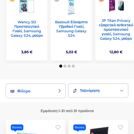
JP Titan Privacy
Wency 5D
Bestsuit Εύκαμπτο
εξαιρετικά ανθεκτικό
Προστατευτικό
Υβριδικό Γυαλί,
προστατευτικό
Γυαλί, Samsung
Samsung Galaxy
γυαλί, Samsung
Galaxy S24, μαύρο
S24
Galaxy S24, μαύρο
3,85 €
5,02 €
12,80 €
Ταξινόμηση:
Φίλτρο
Εμφάνιση 1-31 από 31 προϊόντα
Βασική
Βασική