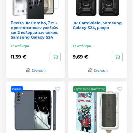
Πακέτο JP Combo, Σετ 2
JP CamShield, Samsung
προστατευτικών γυαλιών
Galaxy S24, μαύρο
και 2 καλυμμάτων φακού,
Samsung Galaxy S24
Σε απόθεμα
Σε απόθεμα
11,39 €
9,69 €
Σύγκριση
Σύγκριση
Βασική
Σχέση τιμής-ποιότητας