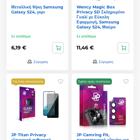
Μεταλλική θήκη Samsung
Wency Magic Box
Galaxy S24, γκρι
Privacy 5D Σκληρυμένο
Γυαλί με Εύκολη
Εφαρμογή, Samsung
Galaxy S24, Μαύρο
Σε απόθεμα
Σε απόθεμα
6,19 €
11,46 €
Σύγκριση
Σύγκριση
Για τους απαιτητικούς
Σχέση τιμής-ποιότητας
JP Titan Privacy
JP Camring Fit,
εξαιρετικά ανθεκτικό
προστατευτικό τζαμάκι για