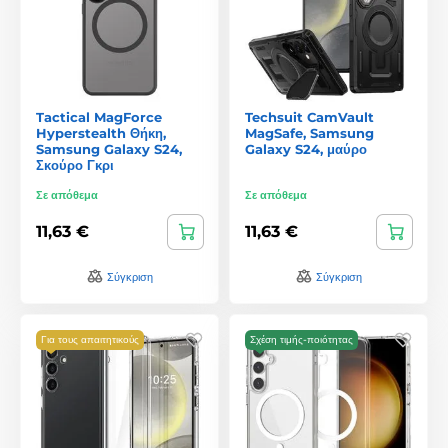
Tactical MagForce
Techsuit CamVault
Hyperstealth Θήκη,
MagSafe, Samsung
Samsung Galaxy S24,
Galaxy S24, μαύρο
Σκούρο Γκρι
Σε απόθεμα
Σε απόθεμα
11,63 €
11,63 €
Σύγκριση
Σύγκριση
Για τους απαιτητικούς
Σχέση τιμής-ποιότητας