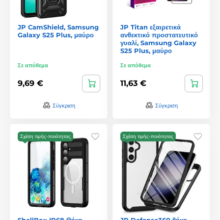
JP CamShield, Samsung
JP Titan εξαιρετικά
Galaxy S25 Plus, μαύρο
ανθεκτικό προστατευτικό
γυαλί, Samsung Galaxy
S25 Plus, μαύρο
Σε απόθεμα
Σε απόθεμα
9,69 €
11,63 €
Σύγκριση
Σύγκριση
Σχέση τιμής-ποιότητας
Σχέση τιμής-ποιότητας
ShellBox IP68 Θήκη,
JP Defense360 θήκη,