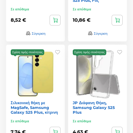
S25 Plus, Ροζ
Σε απόθεμα
Σε απόθεμα
8,52 €
10,86 €
Σύγκριση
Σύγκριση
Σχέση τιμής-ποιότητας
Σχέση τιμής-ποιότητας
Σιλικονική θήκη με
JP Διάφανη Θήκη,
MagSafe, Samsung
Samsung Galaxy S25
Galaxy S25 Plus, κίτρινη
Plus
Σε απόθεμα
Σε απόθεμα
7,74 €
4,63 €