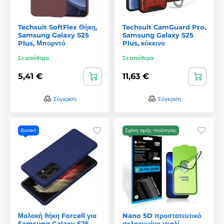
Techsuit SoftFlex Θήκη,
Techsuit CamGuard Pro,
Samsung Galaxy S25
Samsung Galaxy S25
Plus, Μπορντό
Plus, κόκκινο
Σε απόθεμα
Σε απόθεμα
5,41 €
11,63 €
Σύγκριση
Σύγκριση
Βασική
Σχέση τιμής-ποιότητας
Μαλακή θήκη Forcell για
Nano 5D προστατευτικό
Samsung Galaxy S25
σκληρυμένο γυαλί,