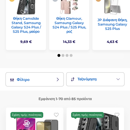
Θήκη Camslide
Θήκη Glamour,
JP Διάφανη Θήκη,
Stand, Samsung
Samsung Galaxy
Samsung Galaxy
Galaxy S24 Plus /
S24 Plus / S25 Plus,
S25 Plus
S25 Plus, μαύρο
ροζ
9,69 €
14,33 €
4,63 €
Ταξινόμηση:
Φίλτρο
Εμφάνιση 1-70 από 85 προϊόντα
Σχέση τιμής-ποιότητας
Σχέση τιμής-ποιότητας