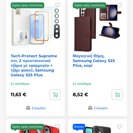
Σχέση τιμής-ποιότητας
Σχέση τιμής-ποιότητας
Tech-Protect Supreme
Μαγνητική Θήκη,
σετ, 2 προστατευτικά
Samsung Galaxy S25
τζάμια με εφαρμογέα +
Plus, καφέ
τζάμι φακού, Samsung
Galaxy S25 Plus
Σε απόθεμα
Σε απόθεμα
11,63 €
8,52 €
Σύγκριση
Σύγκριση
Σχέση τιμής-ποιότητας
Βασική