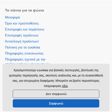
Τα πάντα για τα ψώνια
Μεταφορά
Όροι και προϋποθέσεις
Επιστροφές και παράπονα
Επιστροφές προϊόντων
Ανταλλαγή προϊόντωνí
Πολιτική για τα cookies
Πληροφορίες επικοινωνίας
Πληροφορίες σχετικά με την
επεξεργασία των προσωπικών
δεδομένων
Χρησιμοποιούμε cookies για βασικές λειτουργίες, βελτίωση της
Σχετικά με την εταιρεία μας
εμπειρίας περιήγησής σας, σκοπούς ανάλυσης και, με τη συγκατάθεσή
σας, για στοχευμένη διαφήμιση. Μπορείτε να βρείτε περισσότερες
πληροφορίες
εδώ
.
Momanio s.r.o., Okružní 361/14, 74718, Píšť, Czech republic,
Δεν συμφωνώ
VAT: CZ09604707, info@momanio.gr
Συμφωνώ
© 2026 www.momanio.gr ⦁ Κατασκευή eshop
SIMPLIA.cz