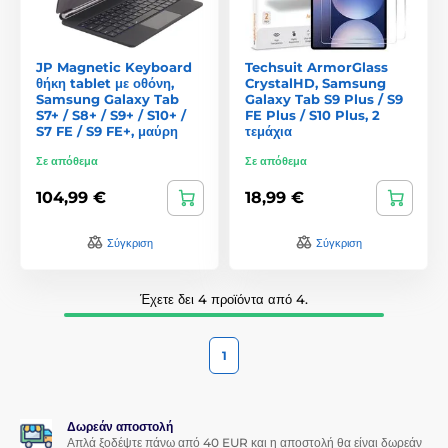
JP Magnetic Keyboard
Techsuit ArmorGlass
θήκη tablet με οθόνη,
CrystalHD, Samsung
Samsung Galaxy Tab
Galaxy Tab S9 Plus / S9
S7+ / S8+ / S9+ / S10+ /
FE Plus / S10 Plus, 2
S7 FE / S9 FE+, μαύρη
τεμάχια
Σε απόθεμα
Σε απόθεμα
104,99 €
18,99 €
Σύγκριση
Σύγκριση
Έχετε δει 4 προϊόντα από 4.
1
Δωρεάν αποστολή
Απλά ξοδέψτε πάνω από 40 EUR και η αποστολή θα είναι δωρεάν