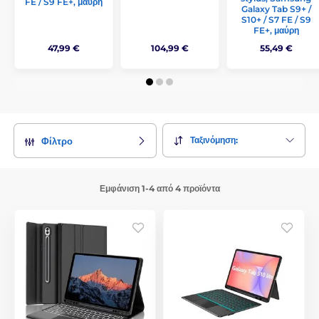
FE / S9 FE+, μαύρη
Galaxy Tab S9+ /
S10+ / S7 FE / S9
FE+, μαύρη
47,99 €
104,99 €
55,49 €
Ταξινόμηση:
Φίλτρο
Εμφάνιση 1-4 από 4 προϊόντα