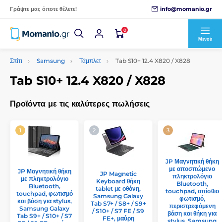
info@momanio.gr
Γράψτε μας όποτε θέλετε!
0
Μενού
Σπίτι
Samsung
Τάμπλετ
Tab S10+ 12.4 X820 / X828
Tab S10+ 12.4 X820 / X828
Προϊόντα με τις καλύτερες πωλήσεις
JP Μαγνητική θήκη
με αποσπώμενο
JP Μαγνητική θήκη
JP Magnetic
πληκτρολόγιο
με πληκτρολόγιο
Keyboard θήκη
Bluetooth,
Bluetooth,
tablet με οθόνη,
touchpad, οπίσθιο
touchpad, φωτισμό
Samsung Galaxy
φωτισμό,
και βάση για stylus,
Tab S7+ / S8+ / S9+
περιστρεφόμενη
Samsung Galaxy
/ S10+ / S7 FE / S9
βάση και θήκη για
Tab S9+ / S10+ / S7
FE+, μαύρη
stylus, Samsung