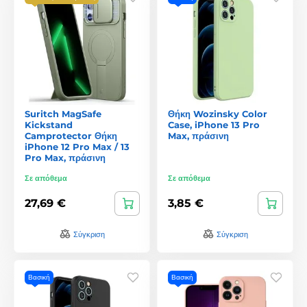
Suritch MagSafe
Θήκη Wozinsky Color
Kickstand
Case, iPhone 13 Pro
Camprotector Θήκη
Max, πράσινη
iPhone 12 Pro Max / 13
Pro Max, πράσινη
Σε απόθεμα
Σε απόθεμα
27,69 €
3,85 €
Σύγκριση
Σύγκριση
Βασική
Βασική