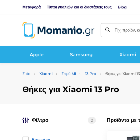
Μεταφορά
Τύποι γυαλιών και οι διαστάσεις τους
Blog
Π.χ. προϊόν, 
Apple
Samsung
Xiaomi
Σπίτι
Xiaomi
Σειρά Mi
13 Pro
Θήκες για Xiaomi 1
Θήκες για Xiaomi 13 Pro
Φίλτρο
Προϊόντα με 
2
Βασική