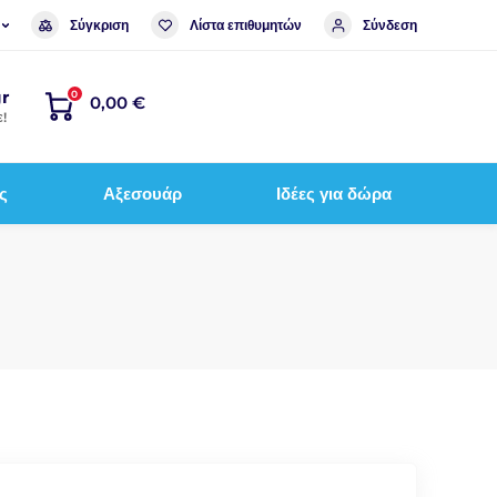
Σύγκριση
Λίστα επιθυμητών
Σύνδεση
r
0
0,00 €
!
ς
Αξεσουάρ
Ιδέες για δώρα