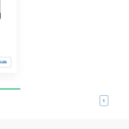
λάθι
1