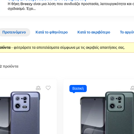
Η θήκη Breezy είναι μια λύση που συνδυάζει προστασία, λειτουργικότητα και 
σχεδιασμό. Έχει…
Προτεινόμενο
Κατά το φθηνότερο
Κατά το ακριβότερο
Το αργό
οϊόντα
- φιλτράρετε τα αποτελέσματα σύμφωνα με τις ακριβείς απαιτήσεις σας.
2 προϊόντα
Βασική