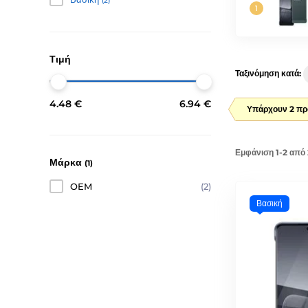
(2)
Τιμή
Ταξινόμηση κατά:
4.48 €
6.94 €
Υπάρχουν 2 πρ
Εμφάνιση 1-2 από 
Μάρκα
(1)
OEM
(2)
Βασική