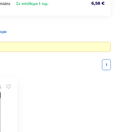
6,58 €
Σε απόθεμα 1 τεμ.
στιλάτο
τερο
1