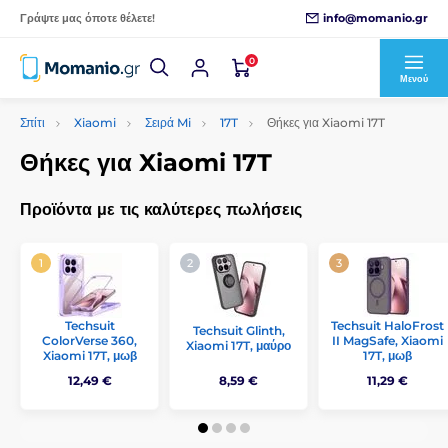
info@momanio.gr
Γράψτε μας όποτε θέλετε!
0
Μενού
Σπίτι
Xiaomi
Σειρά Mi
17T
Θήκες για Xiaomi 17T
Θήκες για Xiaomi 17T
Προϊόντα με τις καλύτερες πωλήσεις
Techsuit
Techsuit HaloFrost
Techsuit Glinth,
ColorVerse 360,
II MagSafe, Xiaomi
Xiaomi 17T, μαύρο
Xiaomi 17T, μωβ
17T, μωβ
12,49 €
8,59 €
11,29 €