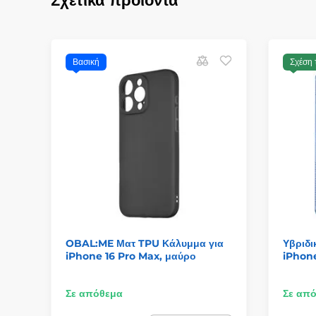
Σχετικά προϊόντα
Βασική
Σχέση 
OBAL:ME Ματ TPU Κάλυμμα για
Υβριδι
iPhone 16 Pro Max, μαύρο
iPhone
Σε απόθεμα
Σε απ