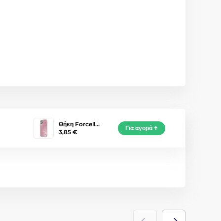
Θήκη Forcell…
Για αγορά
3,85 €