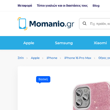
Μεταφορά
Τύποι γυαλιών και οι διαστάσεις τους
Blog
Π.χ. προϊόν, 
Apple
Samsung
Xiaomi
Σπίτι
Apple
iPhone
iPhone 16 Pro Max
Θήκες γ
Βασική