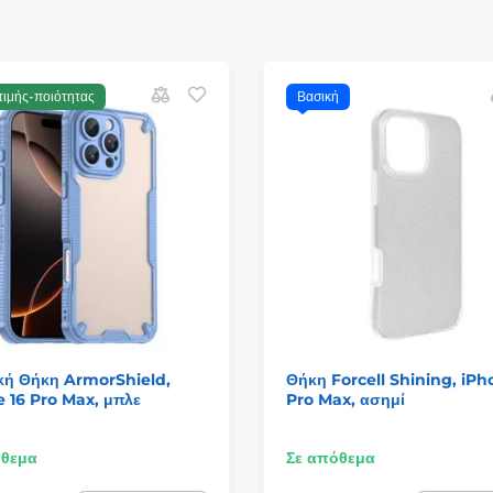
τιμής-ποιότητας
Βασική
κή Θήκη ArmorShield,
Θήκη Forcell Shining, iPh
 16 Pro Max, μπλε
Pro Max, ασημί
όθεμα
Σε απόθεμα