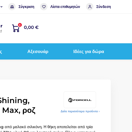
Σύγκριση
Λίστα επιθυμητών
Σύνδεση
r
0
0,00 €
!
ς
Αξεσουάρ
Ιδέες για δώρα
Shining,
 Max, ροζ
Δείτε περισσότερα προϊόντα ›
g από μαλακό σιλικόνη. Η θήκη αποτελείται από τρία