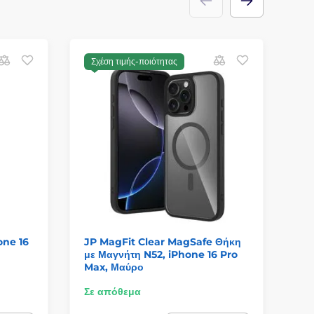
Σχέση τιμής-ποιότητας
Β
one 16
JP MagFit Clear MagSafe Θήκη
Μα
με Μαγνήτη N52, iPhone 16 Pro
μπ
Max, Μαύρο
Σε απόθεμα
Σε