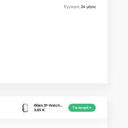
Εγγύηση:
24 μήνες
Θήκη JP Watch…
Για αγορά
3,85 €