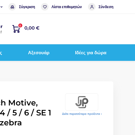
Σύγκριση
Λίστα επιθυμητών
Σύνδεση
r
0
0,00 €
!
ς
Αξεσουάρ
Ιδέες για δώρα
h Motive,
/ 5 / 6 / SE 1
Δείτε περισσότερα προϊόντα ›
, zebra