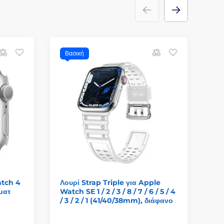
Βασική
atch 4
Λουρί Strap Triple για Apple
Ho
 ματ
Watch SE 1 / 2 / 3 / 8 / 7 / 6 / 5 / 4
Wat
/ 3 / 2 / 1 (41/40/38mm), διάφανο
χιλ