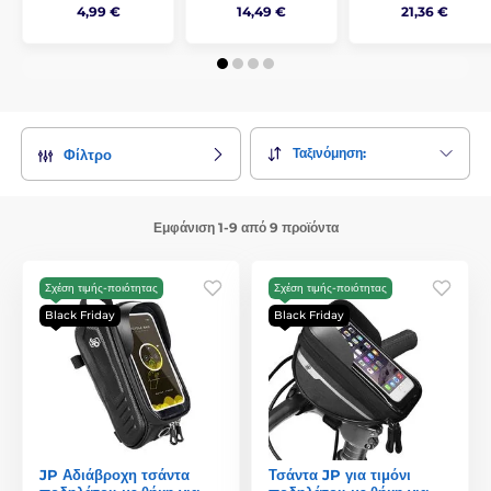
4,99 €
14,49 €
21,36 €
Ταξινόμηση:
Φίλτρο
Εμφάνιση 1-9 από 9 προϊόντα
Σχέση τιμής-ποιότητας
Σχέση τιμής-ποιότητας
Black Friday
Black Friday
JP Αδιάβροχη τσάντα
Τσάντα JP για τιμόνι