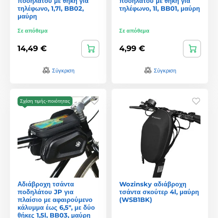
ποδηλάτου με θήκη για
ποδηλάτου με θήκη για
τηλέφωνο, 1,7l, BB02,
τηλέφωνο, 1l, BB01, μαύρη
μαύρη
Σε απόθεμα
Σε απόθεμα
14,49 €
4,99 €
Σύγκριση
Σύγκριση
Σχέση τιμής-ποιότητας
Αδιάβροχη τσάντα
Wozinsky αδιάβροχη
ποδηλάτου JP για
τσάντα σκούτερ 4l, μαύρη
πλαίσιο με αφαιρούμενο
(WSB1BK)
κάλυμμα έως 6,5", με δύο
θήκες 1,5l, BB03, μαύρη