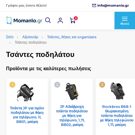
info@momanio.gr
Γράψτε μας όποτε θέλετε!
0
Μενού
Σπίτι
Αξεσουάρ
Τσάντες, θήκες και organizers
Τσάντες ποδηλάτου
Τσάντες ποδηλάτου
Προϊόντα με τις καλύτερες πωλήσεις
JP Αδιάβροχη
Rockbros B68-1
Τσάντα JP για τιμόνι
τσάντα ποδηλάτου
Θωρακισμένη
ποδηλάτου με θήκη
με θήκη για
τσάντα ποδηλάτου
για τηλέφωνο, 1l,
τηλέφωνο, 1,7l,
με θήκη τηλεφώνου
BB01, μαύρη
BB02, μαύρη
1,7l, μαύρη