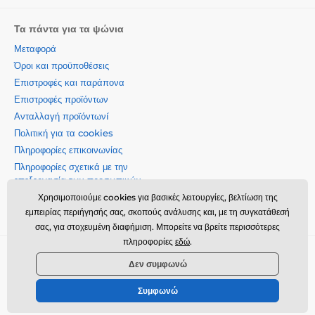
Τα πάντα για τα ψώνια
Μεταφορά
Όροι και προϋποθέσεις
Επιστροφές και παράπονα
Επιστροφές προϊόντων
Ανταλλαγή προϊόντωνí
Πολιτική για τα cookies
Πληροφορίες επικοινωνίας
Πληροφορίες σχετικά με την
επεξεργασία των προσωπικών
δεδομένων
Χρησιμοποιούμε cookies για βασικές λειτουργίες, βελτίωση της
Σχετικά με την εταιρεία μας
εμπειρίας περιήγησής σας, σκοπούς ανάλυσης και, με τη συγκατάθεσή
σας, για στοχευμένη διαφήμιση. Μπορείτε να βρείτε περισσότερες
πληροφορίες
εδώ
.
Momanio s.r.o., Okružní 361/14, 74718, Píšť, Czech republic,
Δεν συμφωνώ
VAT: CZ09604707, info@momanio.gr
Συμφωνώ
© 2026 www.momanio.gr ⦁ Κατασκευή eshop
SIMPLIA.cz