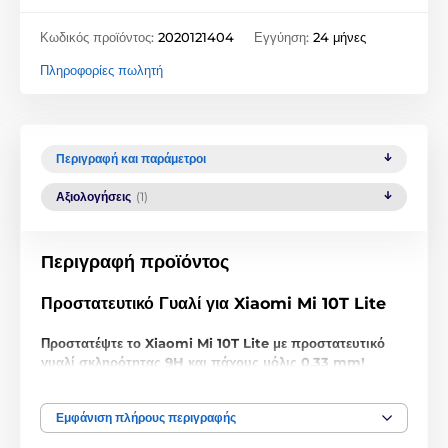
Κωδικός προϊόντος:
2020121404
Εγγύηση:
24 μήνες
Πληροφορίες πωλητή
Περιγραφή και παράμετροι
Αξιολογήσεις
(1)
Περιγραφή προϊόντος
Προστατευτικό Γυαλί για Xiaomi Mi 10T Lite
Προστατέψτε το Xiaomi Mi 10T Lite με προστατευτικό
γυαλί σκληρότητας 9H και πάχους μόλις 0,33 mm!
Μην παραπλανηθείτε από τη χαμηλή τιμή, αυτό το
προστατευτικό γυαλί για Xiaomi Mi 10T Lite
είναι
Εμφάνιση πλήρους περιγραφής
εξαιρετικής ποιότητας. Όχι μόνο με σκληρότητα 9H