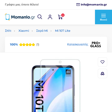
info@momanio.gr
Γράψτε μας όποτε θέλετε!
0
Μενού
Σπίτι
Xiaomi
Σειρά Mi
Mi 10T Lite
100%
(1)
Κατασκευαστής