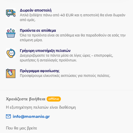
εικόνας
,
διατηρεί την ευαισθησία αφής
και
καλύπτει
άψογα τις γρατζουνιές
της οθόνης.
Δωρεάν αποστολή
Απλά ξοδέψτε πάνω από 40 EUR και η αποστολή θα είναι δωρεάν
Καμία δαχτυλιά
από εμάς.
Το προστατευτικό γυαλί για Xiaomi Redmi 8 / 8A διαθέτει
Προϊόντα σε απόθεμα
ειδική ελαιοφοβική επίστρωση που
απωθεί λίπη και
Όλα τα προϊόντα είναι σε απόθεμα και θα παραδοθούν σε εσάς την
επόμενη μέρα.
λιπαρότητες
. Η οθόνη του Xiaomi θα παραμείνει
χωρίς
δαχτυλιές και ακαθαρσίες
που συνήθως συσσωρεύονται.
Γρήγορη υποστήριξη πελατών
Διαχειριζόμαστε τα πάντα μέσα σε λίγες ώρες – επιστροφές,
Λεπτό, αλλά ισχυρό
ερωτήσεις ή ανταλλαγές προϊόντων.
Παρά όλα αυτά τα εξαιρετικά χαρακτηριστικά, το
Πρόγραμμα αφοσίωσης
προστατευτικό γυαλί για Xiaomi Redmi 8 / 8A είναι
πολύ
Προσφέρουμε ελκυστικές εκπτώσεις για πιστούς πελάτες.
λεπτό
- μόλις 0,33 mm. Αυτό σημαίνει ότι δεν θα το
αισθανθείτε καν στην οθόνη του smartphone σας.
Χρειάζεστε βοήθεια
offline
*Οι εικόνες είναι μόνο ενημερωτικού χαρακτήρα.
Η εξυπηρέτηση πελατών είναι διαθέσιμη
Εφαρμογή για όλους
info@momanio.gr
Ένα άλλο εξαιρετικό πλεονέκτημα αυτού του προστατευτικού
Που θα μας βρείτε
γυαλιού για Xiaomi Redmi 8 / 8A είναι η
πολύ εύκολη