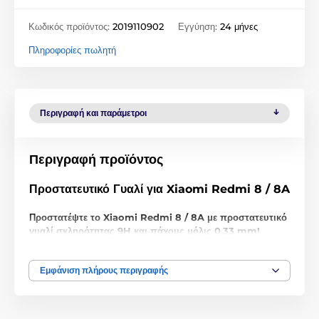
Κωδικός προϊόντος:
2019110902
Εγγύηση:
24 μήνες
Πληροφορίες πωλητή
Περιγραφή και παράμετροι
Περιγραφή προϊόντος
Προστατευτικό Γυαλί για Xiaomi Redmi 8 / 8A
Προστατέψτε το Xiaomi Redmi 8 / 8A με προστατευτικό
γυαλί σκληρότητας 9H και πάχους μόλις 0,33 mm!
Μην παραπλανηθείτε από τη χαμηλή τιμή, αυτό το
προστατευτικό γυαλί για Xiaomi Redmi 8 / 8A
είναι
Εμφάνιση πλήρους περιγραφής
εξαιρετικής ποιότητας. Όχι μόνο με σκληρότητα 9H
προστατεύει τέλεια
την οθόνη του Xiaomi
από γρατζουνιές
και
σπασίματα
, αλλά παρέχει επίσης
τέλεια διαύγεια