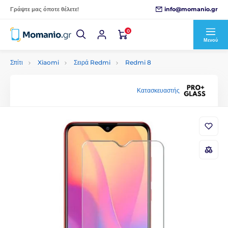
info@momanio.gr
Γράψτε μας όποτε θέλετε!
0
Μενού
Σπίτι
Xiaomi
Σειρά Redmi
Redmi 8
Κατασκευαστής