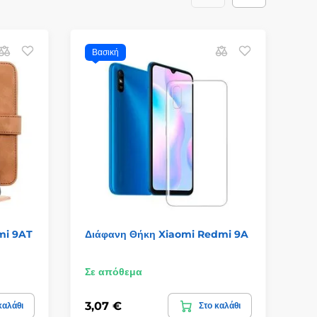
Βασική
mi 9AT
Διάφανη Θήκη Xiaomi Redmi 9A
Sm
Re
Σε απόθεμα
Σε
3,07 €
9,
καλάθι
Στο καλάθι