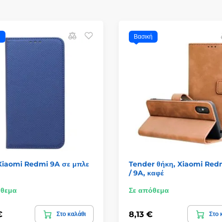
ή
Βασική
Xiaomi Redmi 9A σε μπλε
Tender θήκη, Xiaomi Red
/ 9A, καφέ
όθεμα
Σε απόθεμα
€
8,13 €
Στο καλάθι
Στο 