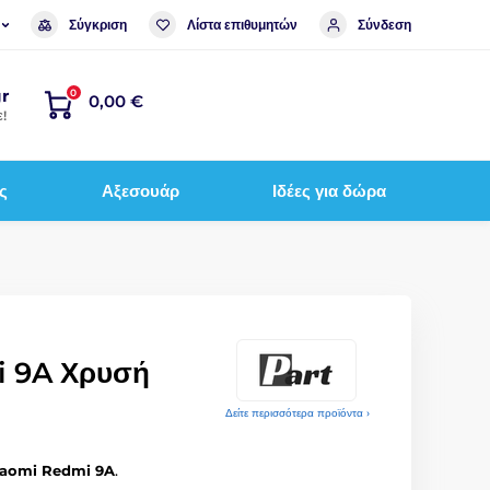
Σύγκριση
Λίστα επιθυμητών
Σύνδεση
r
0
0,00 €
!
ς
Αξεσουάρ
Ιδέες για δώρα
 9A Χρυσή
Δείτε περισσότερα προϊόντα ›
iaomi Redmi 9A
.