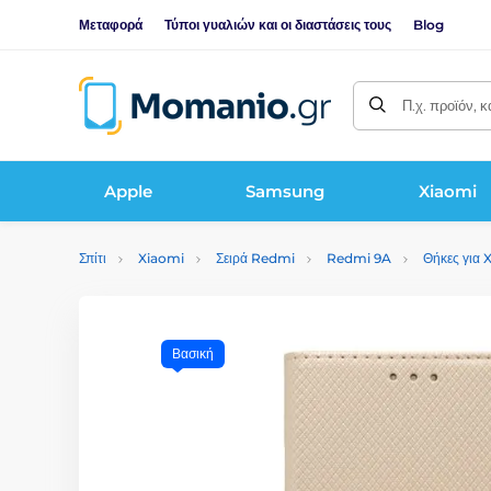
Μεταφορά
Τύποι γυαλιών και οι διαστάσεις τους
Blog
Π.χ. προϊόν, 
Apple
Samsung
Xiaomi
Σπίτι
Xiaomi
Σειρά Redmi
Redmi 9A
Θήκες για
Βασική