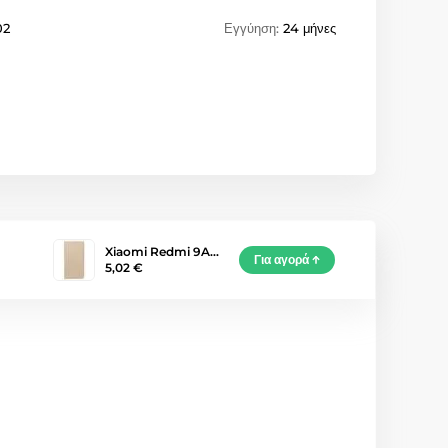
02
Εγγύηση:
24 μήνες
Xiaomi Redmi 9A…
Για αγορά
5,02 €