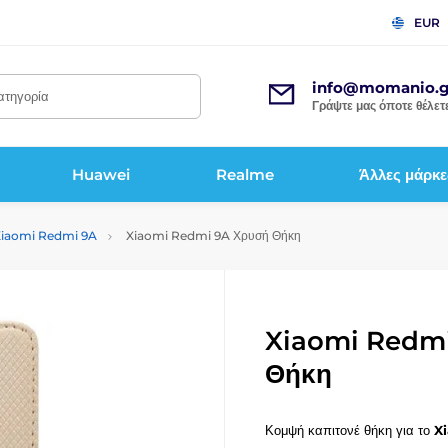
EUR
info@momanio.g
κατηγορία
Γράψτε μας όποτε θέλετε
Huawei
Realme
Άλλες μάρκε
 Xiaomi Redmi 9A
Xiaomi Redmi 9A Χρυσή Θήκη
Xiaomi Redmi
Θήκη
Κομψή καπιτονέ θήκη για το
X