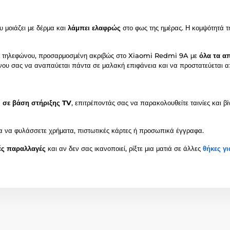
 μοιάζει με δέρμα και
λάμπει ελαφρώς
στο φως της ημέρας. Η κομψότητά τη
υ τηλεφώνου, προσαρμοσμένη ακριβώς στο Xiaomi Redmi 9A με
όλα τα α
νου σας να αναπαύεται πάντα σε μαλακή επιφάνεια και να προστατεύεται απ
ί σε βάση στήριξης TV
, επιτρέποντάς σας να παρακολουθείτε ταινίες και β
α να φυλάσσετε χρήματα, πιστωτικές κάρτες ή προσωπικά έγγραφα.
ές παραλλαγές
και αν δεν σας ικανοποιεί, ρίξτε μια ματιά σε άλλες
θήκες γ