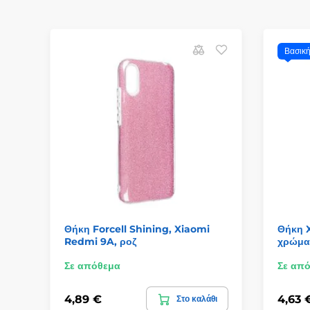
Βασικ
Θήκη Forcell Shining, Xiaomi
Θήκη 
Redmi 9A, ροζ
χρώμα
Σε απόθεμα
Σε απ
4,89 €
4,63 
Στο καλάθι