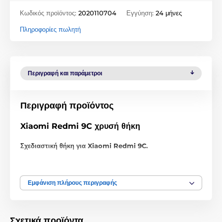
Κωδικός προϊόντος:
2020110704
Εγγύηση:
24 μήνες
Πληροφορίες πωλητή
Περιγραφή και παράμετροι
Περιγραφή προϊόντος
Xiaomi Redmi 9C χρυσή θήκη
Σχεδιαστική θήκη για Xiaomi Redmi 9C.
Κομψή και στιλάτη
Προστατευτική θήκη
υψηλής ποιότητας με επιφάνεια που
Εμφάνιση πλήρους περιγραφής
μοιάζει με δέρμα και λάμπει απαλά στο φως της ημέρας. Η
κομψότητά της τονίζεται από το
καπιτονέ στις άκρες
,
καθιστώντας τη θήκη πιο ανθεκτική.
Σχετικά προϊόντα