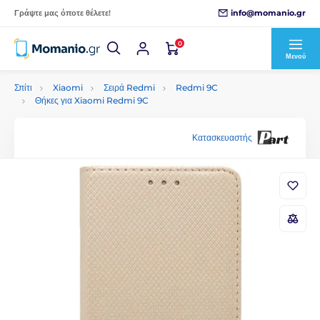
info@momanio.gr
Γράψτε μας όποτε θέλετε!
0
Μενού
Σπίτι
Xiaomi
Σειρά Redmi
Redmi 9C
Θήκες για Xiaomi Redmi 9C
Κατασκευαστής