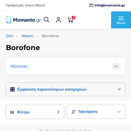
info@momanio.gr
Γράψτε μας όποτε θέλετε!
0
Μενού
Σπίτι
Μάρκες
Borofone
Borofone
Αξεσουάρ
14
Εμφάνιση περισσότερων κατηγοριών
Ταξινόμηση:
Φίλτρο