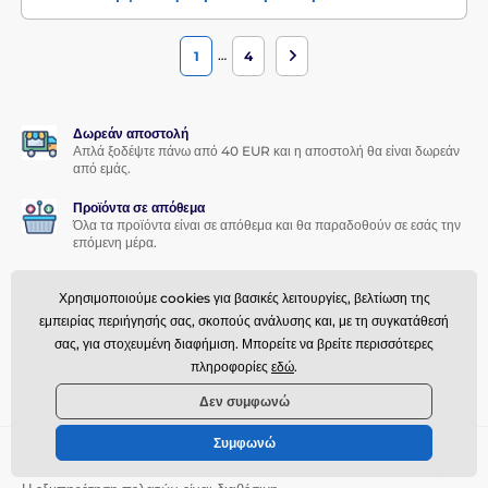
…
1
4
Δωρεάν αποστολή
Απλά ξοδέψτε πάνω από 40 EUR και η αποστολή θα είναι δωρεάν
από εμάς.
Προϊόντα σε απόθεμα
Όλα τα προϊόντα είναι σε απόθεμα και θα παραδοθούν σε εσάς την
επόμενη μέρα.
Γρήγορη υποστήριξη πελατών
Χρησιμοποιούμε cookies για βασικές λειτουργίες, βελτίωση της
Διαχειριζόμαστε τα πάντα μέσα σε λίγες ώρες – επιστροφές,
ερωτήσεις ή ανταλλαγές προϊόντων.
εμπειρίας περιήγησής σας, σκοπούς ανάλυσης και, με τη συγκατάθεσή
σας, για στοχευμένη διαφήμιση. Μπορείτε να βρείτε περισσότερες
Πρόγραμμα αφοσίωσης
πληροφορίες
εδώ
.
Προσφέρουμε ελκυστικές εκπτώσεις για πιστούς πελάτες.
Δεν συμφωνώ
Συμφωνώ
Χρειάζεστε βοήθεια
offline