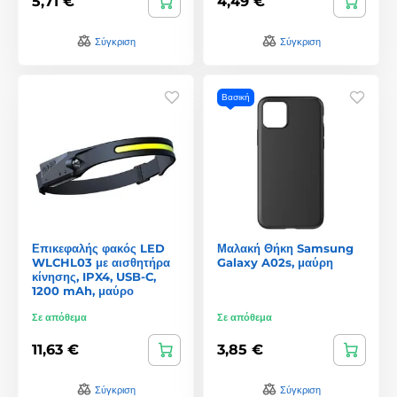
5,71 €
4,49 €
Σύγκριση
Σύγκριση
Βασική
Επικεφαλής φακός LED
Μαλακή Θήκη Samsung
WLCHL03 με αισθητήρα
Galaxy A02s, μαύρη
κίνησης, IPX4, USB-C,
1200 mAh, μαύρο
Σε απόθεμα
Σε απόθεμα
11,63 €
3,85 €
Σύγκριση
Σύγκριση