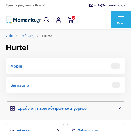
info@momanio.gr
Γράψτε μας όποτε θέλετε!
0
Μενού
Σπίτι
Μάρκες
Hurtel
Hurtel
Apple
131
Samsung
51
Εμφάνιση περισσότερων κατηγοριών
Ταξινόμηση:
Φίλτρο