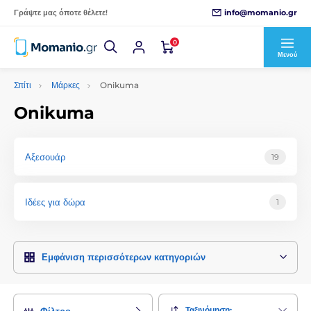
info@momanio.gr
Γράψτε μας όποτε θέλετε!
0
Μενού
Σπίτι
Μάρκες
Onikuma
Onikuma
Αξεσουάρ
19
Ιδέες για δώρα
1
Εμφάνιση περισσότερων κατηγοριών
Ταξινόμηση:
Φίλτρο