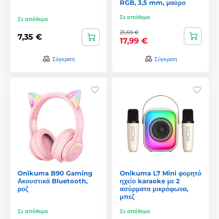
RGB, 3,5 mm, μαύρο
Σε απόθεμα
Σε απόθεμα
21,69 €
7,35 €
17,99 €
Σύγκριση
Σύγκριση
Onikuma B90 Gaming
Onikuma L7 Mini φορητό
Ακουστικά Bluetooth,
ηχείο karaoke με 2
ροζ
ασύρματα μικρόφωνα,
μπεζ
Σε απόθεμα
Σε απόθεμα