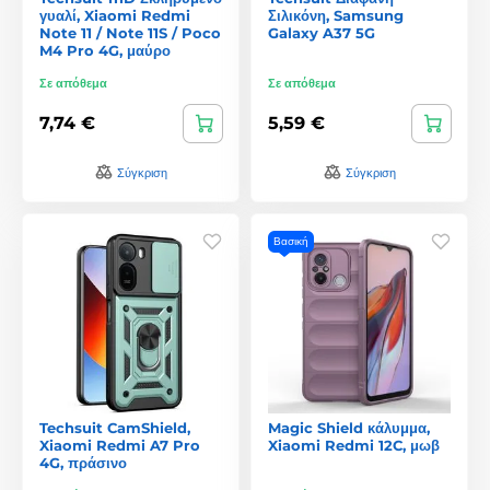
γυαλί, Xiaomi Redmi
Σιλικόνη, Samsung
Note 11 / Note 11S / Poco
Galaxy A37 5G
M4 Pro 4G, μαύρο
Σε απόθεμα
Σε απόθεμα
7,74 €
5,59 €
Σύγκριση
Σύγκριση
Βασική
Techsuit CamShield,
Magic Shield κάλυμμα,
Xiaomi Redmi A7 Pro
Xiaomi Redmi 12C, μωβ
4G, πράσινο