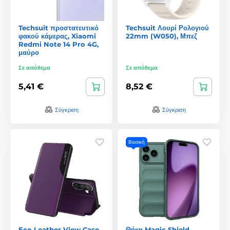
Techsuit προστατευτικό
Techsuit Λουρί Ρολογιού
φακού κάμερας, Xiaomi
22mm (W050), Μπεζ
Redmi Note 14 Pro 4G,
μαύρο
Σε απόθεμα
Σε απόθεμα
5,41 €
8,52 €
Σύγκριση
Σύγκριση
Βασική
Eco Leather View Case,
Θήκη Magic Shield,