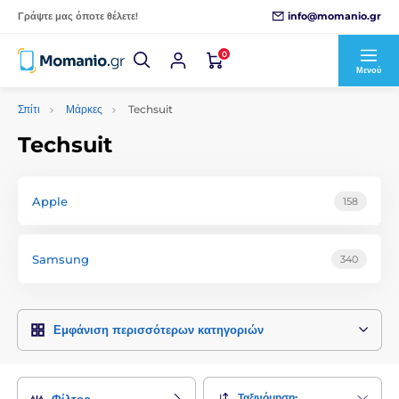
info@momanio.gr
Γράψτε μας όποτε θέλετε!
0
Μενού
Σπίτι
Μάρκες
Techsuit
Techsuit
Apple
158
Samsung
340
Εμφάνιση περισσότερων κατηγοριών
Ταξινόμηση:
Φίλτρο