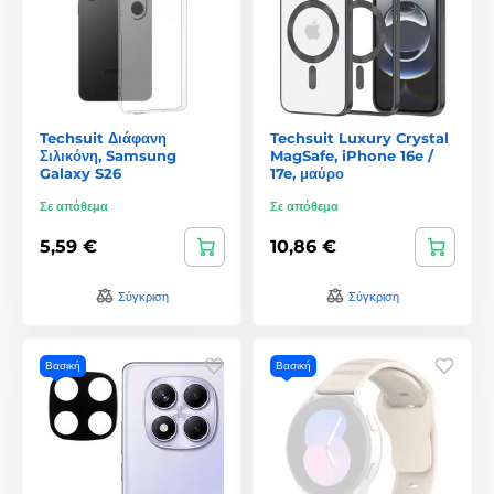
Techsuit Διάφανη
Techsuit Luxury Crystal
Σιλικόνη, Samsung
MagSafe, iPhone 16e /
Galaxy S26
17e, μαύρο
Σε απόθεμα
Σε απόθεμα
5,59 €
10,86 €
Σύγκριση
Σύγκριση
Βασική
Βασική