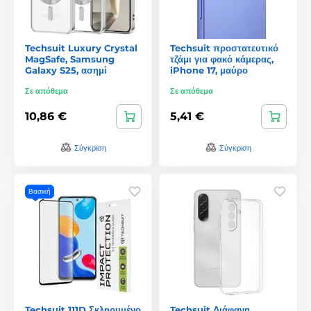
Techsuit Luxury Crystal
Techsuit προστατευτικό
MagSafe, Samsung
τζάμι για φακό κάμερας,
Galaxy S25, ασημί
iPhone 17, μαύρο
Σε απόθεμα
Σε απόθεμα
10,86 €
5,41 €
Σύγκριση
Σύγκριση
Βασική
Techsuit 111D Σκληρυμένο
Techsuit Διάφανη