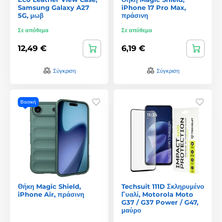
Samsung Galaxy A27
iPhone 17 Pro Max,
5G, μωβ
πράσινη
Σε απόθεμα
Σε απόθεμα
12,49 €
6,19 €
Σύγκριση
Σύγκριση
Βασική
Θήκη Magic Shield,
Techsuit 111D Σκληρυμένο
iPhone Air, πράσινη
Γυαλί, Motorola Moto
G37 / G37 Power / G47,
μαύρο