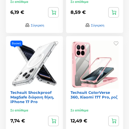
Σε απόθεμα
Σε απόθεμα
6,19 €
8,59 €
Σύγκριση
Σύγκριση
Βασική
Techsuit Shockproof
Techsuit ColorVerse
MagSafe διάφανη θήκη,
360, Xiaomi 17T Pro, ροζ
iPhone 17 Pro
Σε απόθεμα
Σε απόθεμα
7,74 €
12,49 €