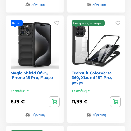
Σύγκριση
Σύγκριση
Βασική
Σχέση τιμής-ποιότητας
Magic Shield Θήκη,
Techsuit ColorVerse
iPhone 15 Pro, Μαύρο
360, Xiaomi 15T Pro,
μαύρο
Σε απόθεμα
Σε απόθεμα
6,19 €
11,99 €
Σύγκριση
Σύγκριση