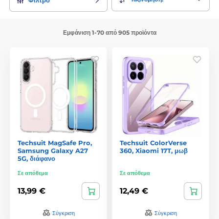
Εμφάνιση 1-70 από 905 προϊόντα
Techsuit MagSafe Pro,
Techsuit ColorVerse
Samsung Galaxy A27
360, Xiaomi 17T, μωβ
5G, διάφανο
Σε απόθεμα
Σε απόθεμα
13,99 €
12,49 €
Σύγκριση
Σύγκριση