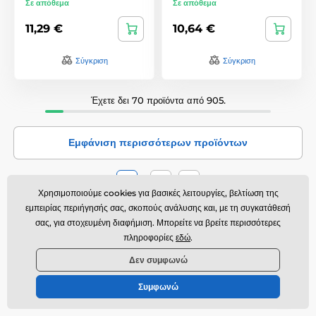
Σε απόθεμα
Σε απόθεμα
11,29 €
10,64 €
Σύγκριση
Σύγκριση
Έχετε δει 70 προϊόντα από 905.
Εμφάνιση περισσότερων προϊόντων
…
1
13
Χρησιμοποιούμε cookies για βασικές λειτουργίες, βελτίωση της
εμπειρίας περιήγησής σας, σκοπούς ανάλυσης και, με τη συγκατάθεσή
σας, για στοχευμένη διαφήμιση. Μπορείτε να βρείτε περισσότερες
Δωρεάν αποστολή
πληροφορίες
εδώ
.
Απλά ξοδέψτε πάνω από 40 EUR και η αποστολή θα είναι δωρεάν
από εμάς.
Δεν συμφωνώ
Προϊόντα σε απόθεμα
Συμφωνώ
Όλα τα προϊόντα είναι σε απόθεμα και θα παραδοθούν σε εσάς την
επόμενη μέρα.