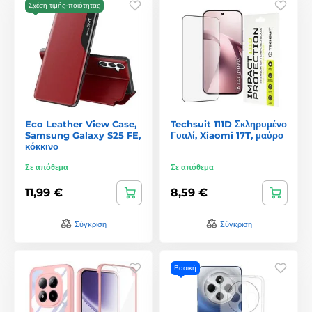
Σχέση τιμής-ποιότητας
Eco Leather View Case,
Techsuit 111D Σκληρυμένο
Samsung Galaxy S25 FE,
Γυαλί, Xiaomi 17T, μαύρο
κόκκινο
Σε απόθεμα
Σε απόθεμα
11,99 €
8,59 €
Σύγκριση
Σύγκριση
Βασική