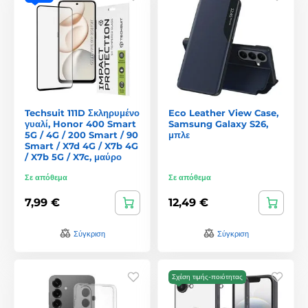
Techsuit 111D Σκληρυμένο
Eco Leather View Case,
γυαλί, Honor 400 Smart
Samsung Galaxy S26,
5G / 4G / 200 Smart / 90
μπλε
Smart / X7d 4G / X7b 4G
/ X7b 5G / X7c, μαύρο
Σε απόθεμα
Σε απόθεμα
7,99 €
12,49 €
Σύγκριση
Σύγκριση
Σχέση τιμής-ποιότητας