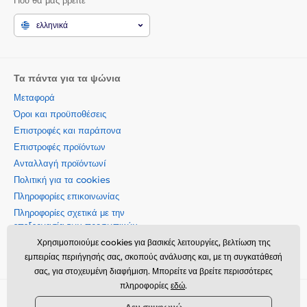
ελληνικά
Τα πάντα για τα ψώνια
Μεταφορά
Όροι και προϋποθέσεις
Επιστροφές και παράπονα
Επιστροφές προϊόντων
Ανταλλαγή προϊόντωνí
Πολιτική για τα cookies
Πληροφορίες επικοινωνίας
Πληροφορίες σχετικά με την
επεξεργασία των προσωπικών
δεδομένων
Χρησιμοποιούμε cookies για βασικές λειτουργίες, βελτίωση της
Σχετικά με την εταιρεία μας
εμπειρίας περιήγησής σας, σκοπούς ανάλυσης και, με τη συγκατάθεσή
σας, για στοχευμένη διαφήμιση. Μπορείτε να βρείτε περισσότερες
πληροφορίες
εδώ
.
Momanio s.r.o., Okružní 361/14, 74718, Píšť, Czech republic,