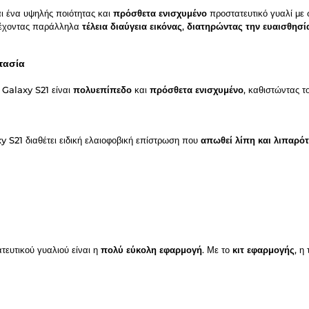
ι ένα υψηλής ποιότητας και
πρόσθετα ενισχυμένο
προστατευτικό γυαλί με
ρέχοντας παράλληλα
τέλεια διαύγεια εικόνας
,
διατηρώντας την ευαισθησί
τασία
Galaxy S21 είναι
πολυεπίπεδο
και
πρόσθετα ενισχυμένο
, καθιστώντας τ
 S21 διαθέτει ειδική ελαιοφοβική επίστρωση που
απωθεί λίπη και λιπαρότ
τευτικού γυαλιού είναι η
πολύ εύκολη εφαρμογή
. Με το
κιτ εφαρμογής
, η