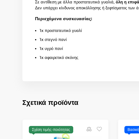
Σε αντίθεση με άλλα προστατευτικά γυαλιά,
όλη η επιφά
Δεν υπάρχει κίνδυνος αποκόλλησης ή ξεφτίσματος των 
Περιεχόμενα συσκευασίας:
1x προστατευτικό γυαλί
1x στεγνό πανί
1x υγρό πανί
1x αφαιρετικό σκόνης
Σχετικά προϊόντα
Σχέση τιμής-ποιότητας
Βασικ