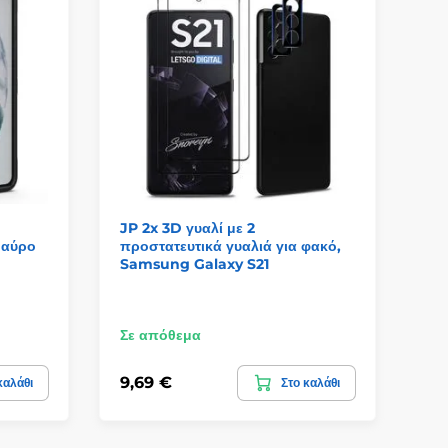
JP 2x 3D γυαλί με 2
JP
μαύρο
προστατευτικά γυαλιά για φακό,
Sa
Samsung Galaxy S21
Σε απόθεμα
Σε
9,69 €
9,
καλάθι
Στο καλάθι