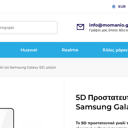
EUR
info@momanio.g
κατηγορία
Γράψτε μας όποτε θέλετε
Huawei
Realme
Άλλες μάρκε
λί για Samsung Galaxy S21, μαύρο
5D Προστατευτ
Samsung Gala
Το 5D προστατευτικό γυαλί