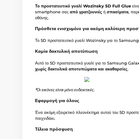
Το προστατευτικό γυαλί Wozinsky 5D Full Glue
είνα
smartphone σας
από γρατζουνιές
ή
σπασίματα
, πα
οθόνης.
Πρόσθετα ενισχυμένο για ακόμη καλύτερη προσ
Το 5D προστατευτικό γυαλί Wozinsky για το Samsung 
Καμία δακτυλική αποτύπωση
Αυτό το 5D προστατευτικό γυαλί για το Samsung Galaxy
χωρίς δακτυλικά αποτυπώματα και ακαθαρσίες
.
*Οι εικόνες είναι μόνο ενδεικτικές.
Εφαρμογή για όλους
Ένα ακόμη εξαιρετικό πλεονέκτημα αυτού του 5D προστα
παιχνιδάκι.
Τέλεια πρόσφυση