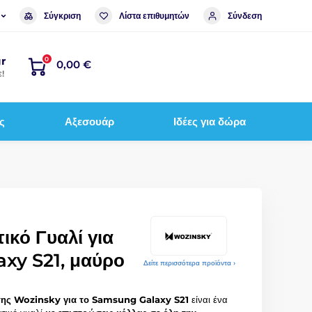
Σύγκριση
Λίστα επιθυμητών
Σύνδεση
r
0
0,00 €
!
ς
Αξεσουάρ
Ιδέες για δώρα
ικό Γυαλί για
xy S21, μαύρο
Δείτε περισσότερα προϊόντα ›
 της Wozinsky για το Samsung Galaxy S21
είναι ένα