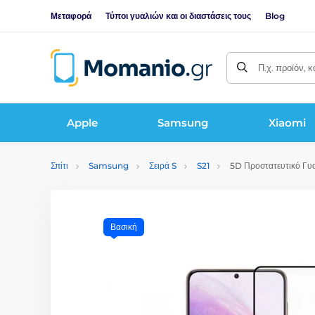
Μεταφορά
Τύποι γυαλιών και οι διαστάσεις τους
Blog
Π.χ. προϊόν, 
Apple
Samsung
Xiaomi
Σπίτι
Samsung
Σειρά S
S21
5D Προστατευτικό Γυα
Βασική