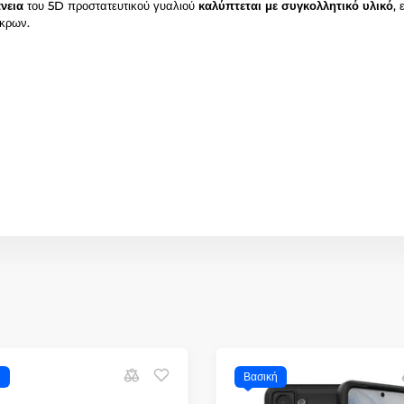
νεια
του 5D προστατευτικού γυαλιού
καλύπτεται με συγκολλητικό υλικό
,
άκρων.
ή
Βασική