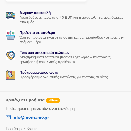
1x προστατευτικό γυαλί
Δωρεάν αποστολή
1x στεγνό πανί
Απλά ξοδέψτε πάνω από 40 EUR και η αποστολή θα είναι δωρεάν
από εμάς.
1x υγρό πανί
1x αφαιρετικό σκόνης
Προϊόντα σε απόθεμα
Όλα τα προϊόντα είναι σε απόθεμα και θα παραδοθούν σε εσάς την
επόμενη μέρα.
Γρήγορη υποστήριξη πελατών
Διαχειριζόμαστε τα πάντα μέσα σε λίγες ώρες – επιστροφές,
ερωτήσεις ή ανταλλαγές προϊόντων.
Πρόγραμμα αφοσίωσης
Προσφέρουμε ελκυστικές εκπτώσεις για πιστούς πελάτες.
Χρειάζεστε βοήθεια
offline
Η εξυπηρέτηση πελατών είναι διαθέσιμη
info@momanio.gr
Που θα μας βρείτε