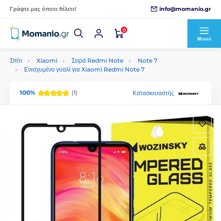
info@momanio.gr
Γράψτε μας όποτε θέλετε!
0
Μενού
Σπίτι
Xiaomi
Σειρά Redmi Note
Note 7
Ενισχυμένο γυαλί για Xiaomi Redmi Note 7
100%
(1)
Κατασκευαστής