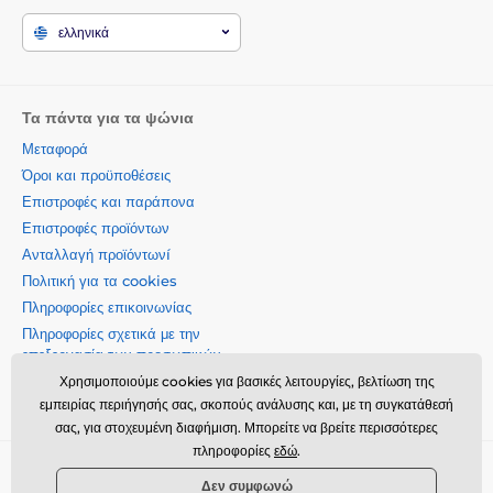
ελληνικά
Τα πάντα για τα ψώνια
Μεταφορά
Όροι και προϋποθέσεις
Επιστροφές και παράπονα
Επιστροφές προϊόντων
Ανταλλαγή προϊόντωνí
Πολιτική για τα cookies
Πληροφορίες επικοινωνίας
Πληροφορίες σχετικά με την
επεξεργασία των προσωπικών
δεδομένων
Χρησιμοποιούμε cookies για βασικές λειτουργίες, βελτίωση της
Σχετικά με την εταιρεία μας
εμπειρίας περιήγησής σας, σκοπούς ανάλυσης και, με τη συγκατάθεσή
σας, για στοχευμένη διαφήμιση. Μπορείτε να βρείτε περισσότερες
πληροφορίες
εδώ
.
Momanio s.r.o., Okružní 361/14, 74718, Píšť, Czech republic,
Δεν συμφωνώ
VAT: CZ09604707, info@momanio.gr