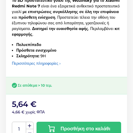
Το 5D προστατευτικό γυαλί της Wozinsky για το Xiaomi
Redmi Note 7
είναι ένα εξαιρετικά ανθεκτικό προστατευτικό
γυαλί
με επιστρώσεις συγκόλλησης σε όλη την επιφάνεια
και
πρόσθετη ενίσχυση
. Προστατεύει τέλεια την οθόνη του
έξυπνου τηλεφώνου σας από λιπαρότητα, γρατζουνιές ή
ραγίσματα.
Διατηρεί την ευαισθησία αφής
. Περιλαμβάνει
κιτ
εφαρμογής
.
Πολυεπίπεδο
Πρόσθετα ενισχυμένο
Σκληρότητα:
9H
Περισσότερες πληροφορίες ›
Σε απόθεμα > 10 τεμ.
5,64 €
4,66 € χωρίς ΦΠΑ
Προσθήκη στο καλάθι