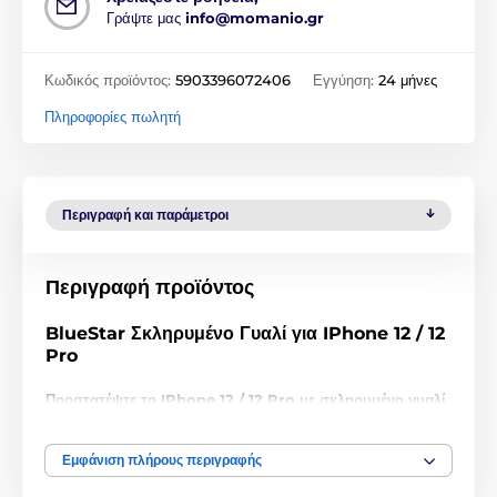
Γράψτε μας
info@momanio.gr
Κωδικός προϊόντος:
5903396072406
Εγγύηση:
24 μήνες
Πληροφορίες πωλητή
Περιγραφή και παράμετροι
Περιγραφή προϊόντος
BlueStar Σκληρυμένο Γυαλί για IPhone 12 / 12
Pro
Προστατέψτε το IPhone 12 / 12 Pro με σκληρυμένο γυαλί
σκληρότητας 9H και πάχους μόλις 0,33 mm!
Μην παραπλανηθείτε από τη χαμηλή τιμή, αυτό το
Εμφάνιση πλήρους περιγραφής
προστατευτικό σκληρυμένο γυαλί για IPhone 12 / 12 Pro