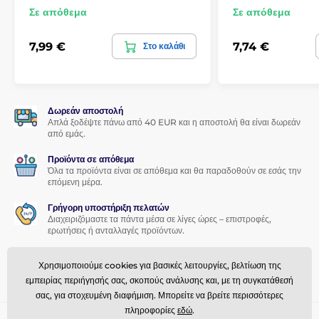
Σε απόθεμα
Σε απόθεμα
Ένα άλλο εξαιρετικό πλεονέκτημα αυτού του σκληρυμένου
γυαλιού για IPhone 12 / 12 Pro είναι η
πολύ εύκολη
7,99 €
7,74 €
Στο καλάθι
εφαρμογή
. Χάρη στο
σετ εφαρμογής
, η τοποθέτηση του
σκληρυμένου γυαλιού στην οθόνη του smartphone σας θα
είναι παιχνιδάκι.
Τέλεια πρόσφυση
Δωρεάν αποστολή
Απλά ξοδέψτε πάνω από 40 EUR και η αποστολή θα είναι δωρεάν
Σε αντίθεση με άλλα σκληρυμένα γυαλιά, όλη η επιφάνεια του
από εμάς.
σκληρυμένου γυαλιού για IPhone 12 / 12 Pro καλύπτεται από
συγκολλητικό υλικό, το οποίο εγγυάται
απόλυτα τέλεια
Προϊόντα σε απόθεμα
πρόσφυση σε όλη την επιφάνεια
. Δεν υπάρχει κίνδυνος
Όλα τα προϊόντα είναι σε απόθεμα και θα παραδοθούν σε εσάς την
επόμενη μέρα.
αποκόλλησης ή ξεφτίσματος των άκρων του προστατευτικού
γυαλιού.
Γρήγορη υποστήριξη πελατών
Διαχειριζόμαστε τα πάντα μέσα σε λίγες ώρες – επιστροφές,
Περιεχόμενα συσκευασίας:
ερωτήσεις ή ανταλλαγές προϊόντων.
1x προστατευτικό σκληρυμένο γυαλί
Πρόγραμμα αφοσίωσης
Χρησιμοποιούμε cookies για βασικές λειτουργίες, βελτίωση της
Προσφέρουμε ελκυστικές εκπτώσεις για πιστούς πελάτες.
1x στεγνό πανί
εμπειρίας περιήγησής σας, σκοπούς ανάλυσης και, με τη συγκατάθεσή
1x υγρό πανί
σας, για στοχευμένη διαφήμιση. Μπορείτε να βρείτε περισσότερες
πληροφορίες
εδώ
.